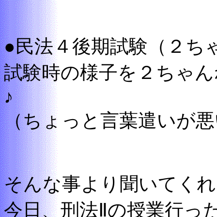
●民法４後期試験（２ち
試験時の様子を２ちゃん
♪
（ちょっと言葉遣いが悪
そんな事より聞いてくれ
今日、刑法Ⅱの授業行っ