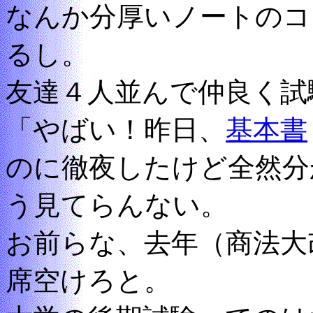
なんか分厚いノートのコ
るし。
友達４人並んで仲良く試
「やばい！昨日、
基本書
のに徹夜したけど全然分
う見てらんない。
お前らな、去年（商法大
席空けろと。