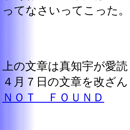
ってなさいってこった。
上の文章は真知宇が愛読
４月７日の文章を改ざん
ＮＯＴ ＦＯＵＮＤ