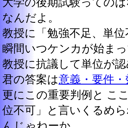
大学の後期試験ってのは
なんだよ。
教授に「勉強不足、単位
瞬間いつケンカが始まっ
教授に抗議して単位が認
君の答案は
意義・要件・
更にこの重要判例と こ
位不可」と言いくるめら
んじゃねーか。