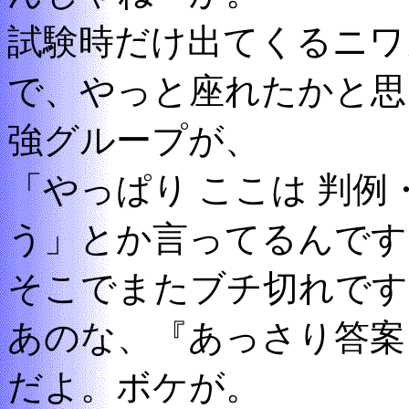
試験時だけ出てくるニワ
で、やっと座れたかと思
強グループが、
「やっぱり ここは 判
う」とか言ってるんです
そこでまたブチ切れです
あのな、『あっさり答案
だよ。ボケが。