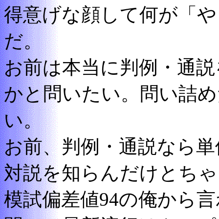
得意げな顔して何が「や
だ。
お前は本当に判例・通説
かと問いたい。問い詰め
い。
お前、判例・通説なら単
対説を知らんだけとちゃ
模試偏差値94の俺から