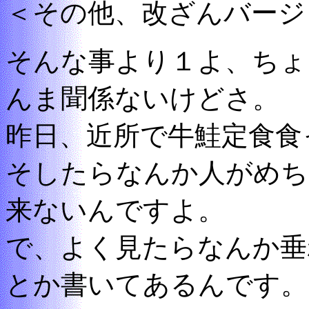
＜その他、改ざんバージ
そんな事より１よ、ちょ
んま聞係ないけどさ。
昨日、近所で牛鮭定食食
そしたらなんか人がめち
来ないんですよ。
で、よく見たらなんか垂
とか書いてあるんです。