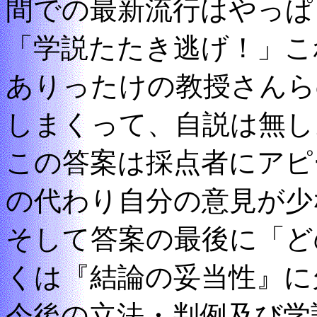
間での最新流行はやっぱ
「学説たたき逃げ！」こ
ありったけの教授さんら
しまくって、自説は無し
この答案は採点者にアピ
の代わり自分の意見が少
そして答案の最後に「ど
くは『結論の妥当性』に
今後の立法・判例及び学