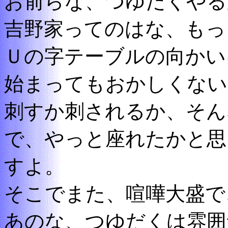
お前らな、つゆだくやる
吉野家ってのはな、もっ
Ｕの字テーブルの向かい
始まってもおかしくない
刺すか刺されるか、そん
で、やっと座れたかと思
すよ。
そこでまた、喧嘩大盛で
あのな、つゆだくは雰囲