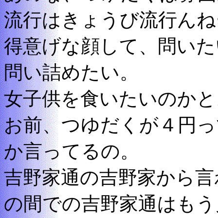
流行はきょうび流行んね
得意げな顔して、問いた
問い詰めたい。
女子供を食いたいのかと
お前、つゆだくが４円っ
か言ってるの。
吉野家通の吉野家から言
の間での吉野家通はもう