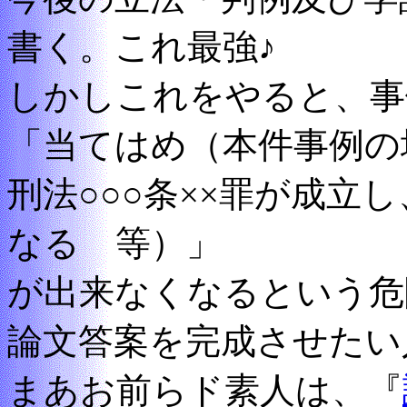
書く。これ最強♪
しかしこれをやると、事
「当てはめ（本件事例の
刑法○○○条××罪が成立
なる 等）」
が出来なくなるという危
論文答案を完成させたい
まあお前らド素人は、『