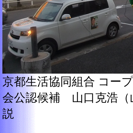
京都生活協同組合 コー
会公認候補 山口克浩（
説