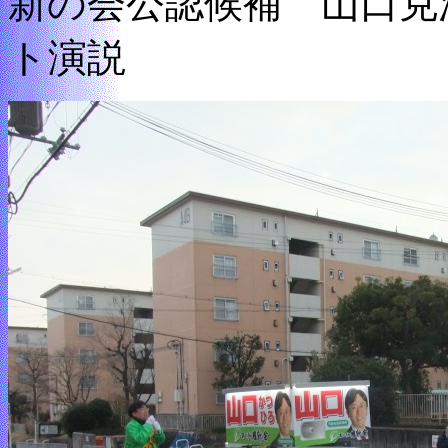
新の会公認候補 山口克
ト演説