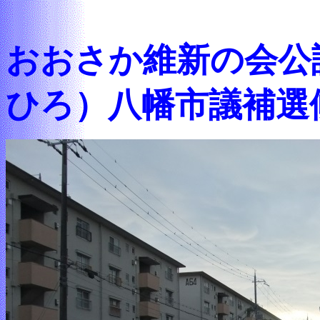
おおさか維新の会公
ひろ）八幡市議補選