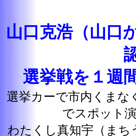
山口克浩（山口
選挙戦を１週
選挙カーで市内くまな
でスポット
わたくし真知宇（まち