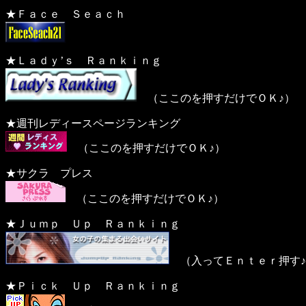
★Ｆａｃｅ Ｓｅａｃｈ
★Ｌａｄｙ’ｓ Ｒａｎｋｉｎｇ
（ここのを押すだけでＯＫ♪）
★週刊レディースページランキング
（ここのを押すだけでＯＫ♪）
★サクラ プレス
（ここのを押すだけでＯＫ♪）
★Ｊｕｍｐ Ｕｐ Ｒａｎｋｉｎｇ
（入ってＥｎｔｅｒ押す♪
★Ｐｉｃｋ Ｕｐ Ｒａｎｋｉｎｇ