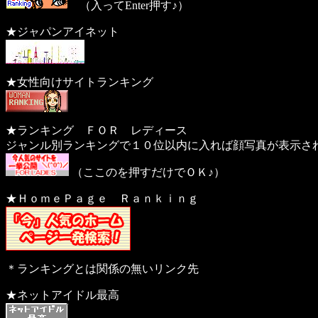
（入ってEnter押す♪）
★ジャパンアイネット
★女性向けサイトランキング
★ランキング ＦＯＲ レディース
ジャンル別ランキングで１０位以内に入れば顔写真が表示さ
（ここのを押すだけでＯＫ♪）
★ＨｏｍｅＰａｇｅ Ｒａｎｋｉｎｇ
＊ランキングとは関係の無いリンク先
★ネットアイドル最高