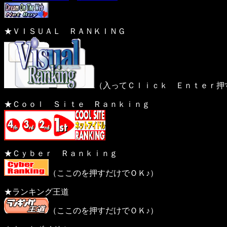
★ＶＩＳＵＡＬ ＲＡＮＫＩＮＧ
（入ってＣｌｉｃｋ Ｅｎｔｅｒ押
★Ｃｏｏｌ Ｓｉｔｅ Ｒａｎｋｉｎｇ
★Ｃｙｂｅｒ Ｒａｎｋｉｎｇ
（ここのを押すだけでＯＫ♪）
★ランキング王道
（ここのを押すだけでＯＫ♪）