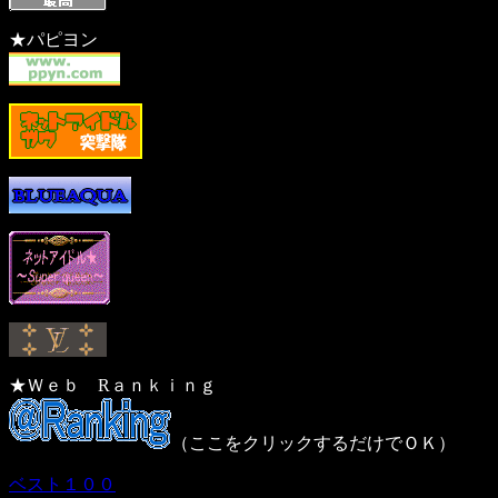
★パピヨン
★Ｗｅｂ Rａｎｋｉｎｇ
（ここをクリックするだけでＯＫ）
ベスト１００