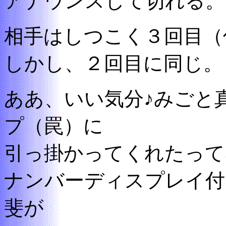
アナウンスして切れる。
相手はしつこく３回目（
しかし、２回目に同じ。
ああ、いい気分♪みごと
プ（罠）に
引っ掛かってくれたって
ナンバーディスプレイ付
斐が