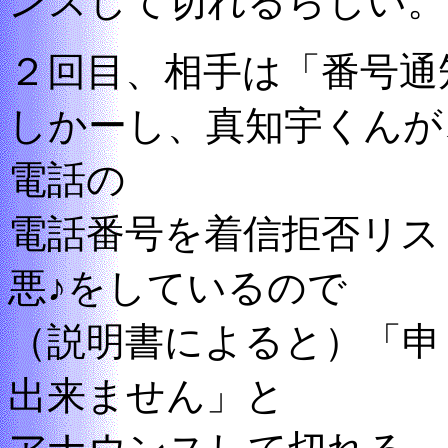
ンスして切れるらしい。
２回目、相手は「番号通
しかーし、真知宇くんが
電話の
電話番号を着信拒否リス
悪♪をしているので
（説明書によると）「申
出来ません」と