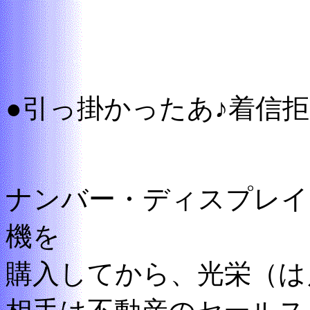
●引っ掛かったあ♪着信拒
ナンバー・ディスプレイ
機を
購入してから、光栄（は