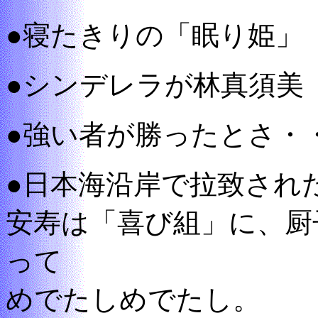
●寝たきりの「眠り姫」
●シンデレラが林真須美
●強い者が勝ったとさ・
●日本海沿岸で拉致され
安寿は「喜び組」に、厨
って
めでたしめでたし。