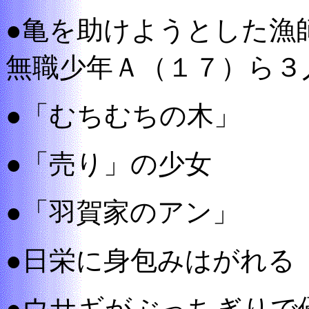
●亀を助けようとした漁
無職少年Ａ（１７）ら３
●「むちむちの木」
●「売り」の少女
●「羽賀家のアン」
●日栄に身包みはがれる
●ウサギがぶっちぎりで