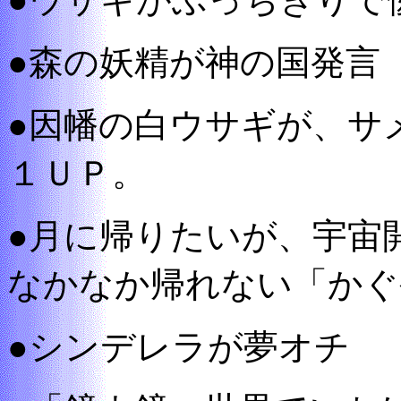
●森の妖精が神の国発言
●因幡の白ウサギが、サ
１ＵＰ。
●月に帰りたいが、宇宙
なかなか帰れない「かぐ
●シンデレラが夢オチ