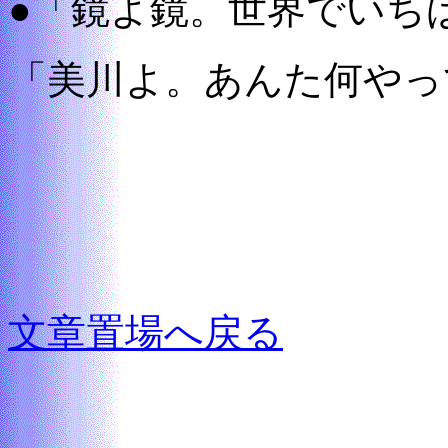
●「鏡よ鏡。世界でいち
「美川よ。あんた何やっ
文章置場へ戻る