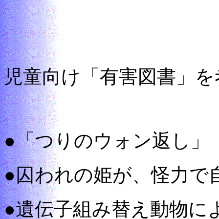
児童向け「有害図書」を
●「つりのウォン返し」
●囚われの姫が、怪力で
●遺伝子組み替え動物に