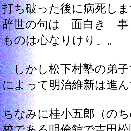
打ち破った後に病死しま
辞世の句は「面白き 事
ものは心なりけり」。
しかし松下村塾の弟子
によって明治維新は進ん
ちなみに桂小五郎（のち
校である明倫館で吉田松