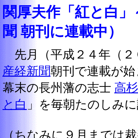
関厚夫作「紅と白」
聞 朝刊に連載中）
先月（平成２４年（２
産経新聞
朝刊で連載が始
幕末の長州藩の志士
高
と白
」を毎朝たのしみに
（ちなみに９月までは裁