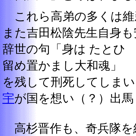
これら高弟の多くは維
また吉田松陰先生自身も
辞世の句「身は たと
留め置かまし大和魂」
を残して刑死してしまい
宇
が国を想い（？）出馬
高杉晋作も、奇兵隊を