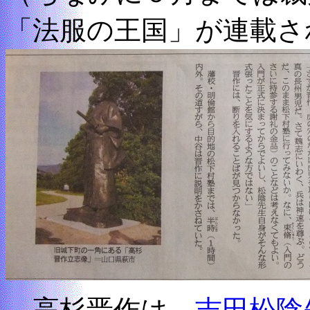
「法服の王国」が連載さ
高杉晋作は
吉田松陰