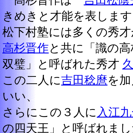
きめきと才能を表します
松下村塾には多くの秀才
高杉晋作
と共に「識の高
双璧」と呼ばれた秀才
この二人に
吉田稔麿
を加
いい、
さらにこの３人に
入江九
の四天王」と呼ばれまし