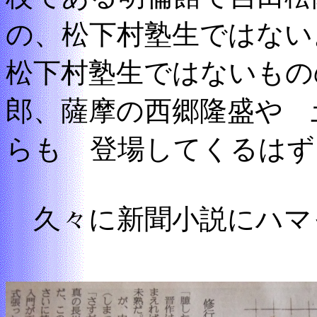
の、松下村塾生ではない
松下村塾生ではないもの
郎、薩摩の西郷隆盛や 
らも 登場してくるはず
久々に新聞小説にハマ