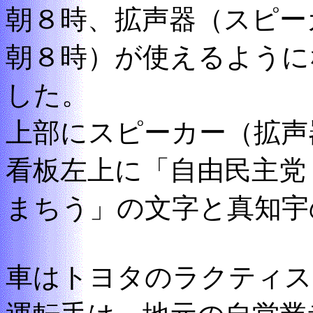
朝８時、拡声器（スピー
朝８時）が使えるように
した。
上部にスピーカー（拡声
看板左上に「自由民主
まちう」の文字と真知宇
車はトヨタのラクティス