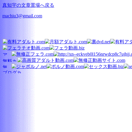
真知宇の文章置場へ戻る
machiu3@gmail.com