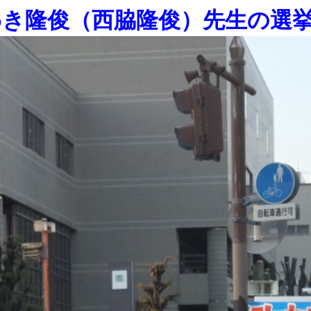
わき隆俊（西脇隆俊）先生の選