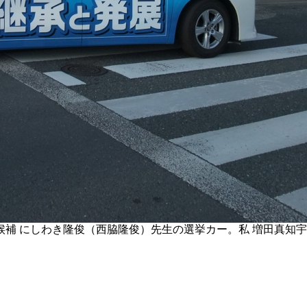
補 にしわき隆俊（西脇隆俊）先生の選挙カー。私 増田真知