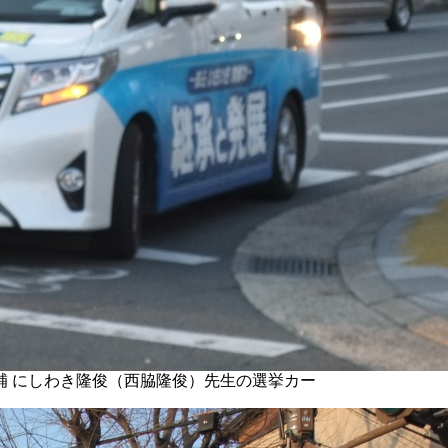
補 にしわき隆俊（西脇隆俊）先生の選挙カー