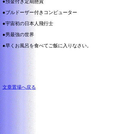
●預金付き定期懸賞
●ブルドーザー付きコンピューター
●宇宙初の日本人飛行士
●男最強の世界
●早くお風呂を食べてご飯に入りなさい。
文章置場へ戻る