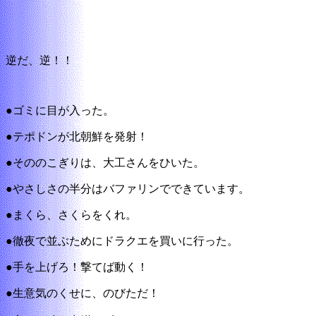
逆だ、逆！！
●ゴミに目が入った。
●テポドンが北朝鮮を発射！
●そののこぎりは、大工さんをひいた。
●やさしさの半分はバファリンでできています。
●まくら、さくらをくれ。
●徹夜で並ぶためにドラクエを買いに行った。
●手を上げろ！撃てば動く！
●生意気のくせに、のびただ！