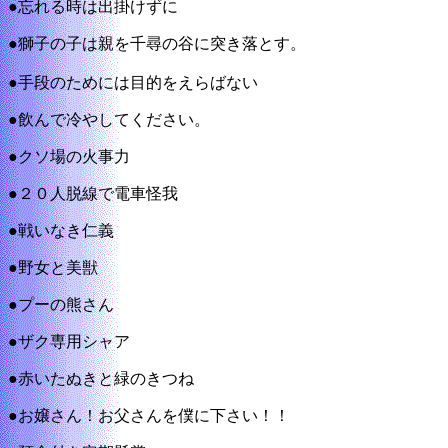
●忘れる時は出掛けずに
●獅子の子は親を千尋の谷に突き落とす。
●手段のためには目的をえらばない
●飲んで冷やしてください。
●クソ場の火事力
●２０人脱線で電車怪我
●戦いなき仁義
●野女と美獣
●プーの熊さん
●ザク専用シャア
●赤いたぬきと緑のきつね
●お嬢さん！お父さんを僕に下さい！！