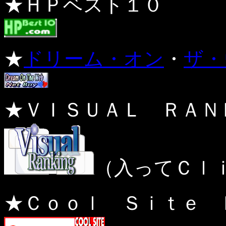
★ＨＰベスト１０
★
ドリーム・オン
・
ザ・
★ＶＩＳＵＡＬ ＲＡＮ
（入ってＣｌ
★Ｃｏｏｌ Ｓｉｔｅ 