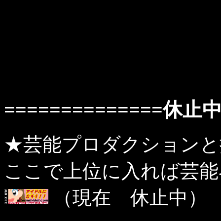
==============休止
★芸能プロダクションと
ここで上位に入れば芸能
（現在 休止中）