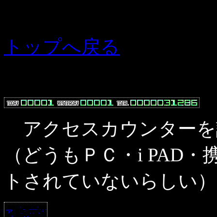
トップへ戻る
アクセスカウンターを
（どうもＰＣ・i PAD
トされていないらしい）