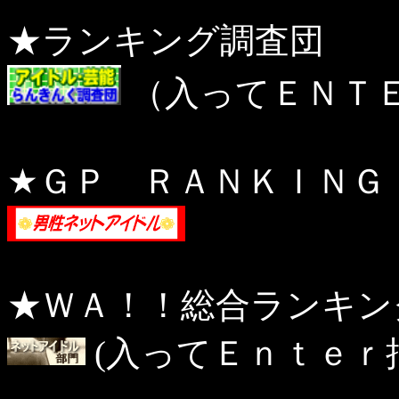
★ランキング調査団
（入ってＥＮＴＥ
★ＧＰ ＲＡＮＫＩＮＧ
★ＷＡ！！総合ランキン
(入ってＥｎｔｅｒ