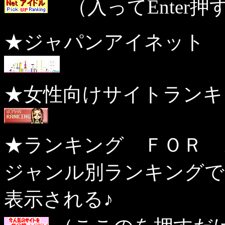
（入ってEnter押
★ジャパンアイネット
★女性向けサイトランキ
★ランキング ＦＯＲ 
ジャンル別ランキングで
表示される♪