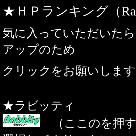
★ＨＰランキング（Rank
気に入っていただいたら
アップのため
クリックをお願いします
★ラビッティ
（ここのを押す