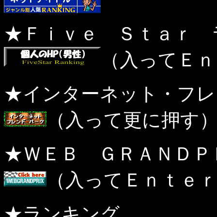
★Ｆｉｖｅ Ｓｔａｒ 
（入ってＥｎ
★インターネット・フレ
（入って更に押す
★ＷＥＢ ＧＲＡＮＤＰ
（入ってＥｎｔｅｒ
★ランキング