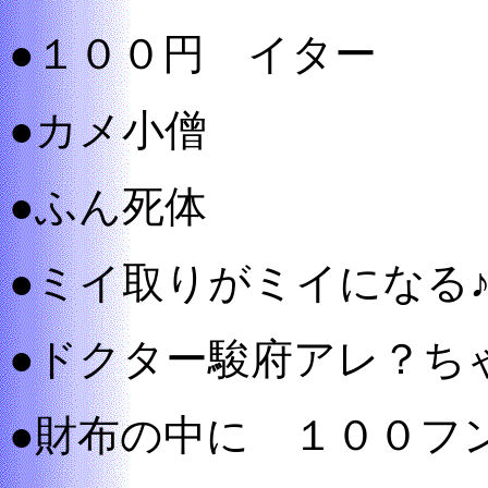
●１００円 イター
●カメ小僧
●ふん死体
●ミイ取りがミイになる
●ドクター駿府アレ？ち
●財布の中に １００フ