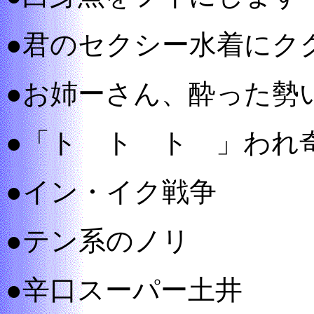
●君のセクシー水着にク
●お姉ーさん、酔った勢
●「ト ト ト 」われ
●イン・イク戦争
●テン系のノリ
●辛口スーパー土井