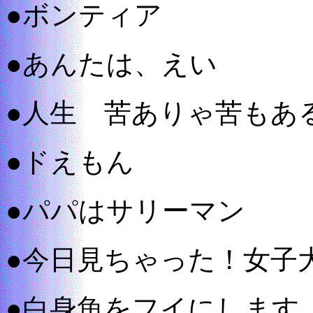
●ボンティア
●あんたは、えい
●人生 苦ありゃ苦もあ
●ドえもん
●パパはサリーマン
●今日見ちゃった！女子
●白身魚をフイにします