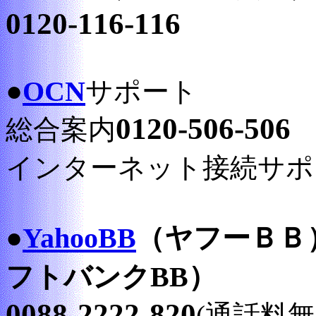
0120-116-116
●
OCN
サポート
0120-506-506
総合案内
インターネット接続サポ
●
YahooBB
（ヤフーＢＢ）
フトバンクBB）
0088-2222-820
(通話料