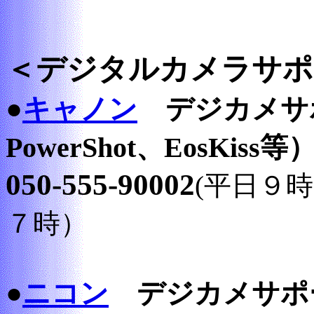
＜デジタルカメラサポ
●
キャノン
デジカメサ
PowerShot、EosKiss等
050-555-90002
(平日９
７時）
●
ニコン
デジカメサポート