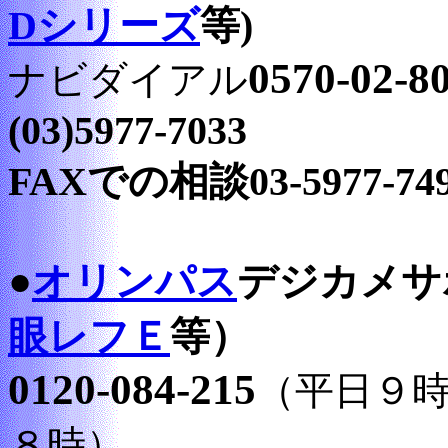
Dシリーズ
等)
0570-02-8
ナビダイアル
(03)5977-7033
FAXでの相談03-5977-74
●
オリンパス
デジカメサ
眼レフＥ
等）
0120-084-215
（平日９
８時）