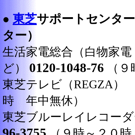
東芝
サポートセンター
●
ター）
生活家電総合（白物家電
0120-1048-76
ど）
（９
東芝テレビ（REGZA
時 年中無休）
東芝ブルーレイレコーダ
96-3755
（９時～２０時