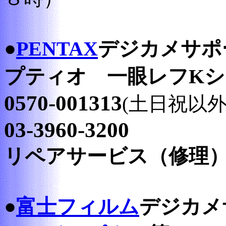
●
PENTAX
デジカメサポー
プティオ 一眼レフKシ
0570-001313
(土日祝以
03-3960-3200
リペアサービス（修理）03-3
●
富士フィルム
デジカメ