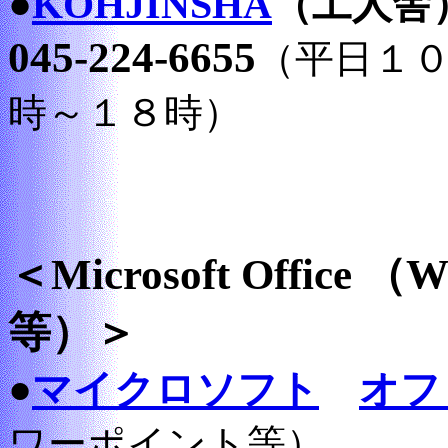
●
KOHJINSHA
（工人舎
045-224-6655
（平日１
時～１８時）
＜Microsoft Office （
等）＞
●
マイクロソフト
オフ
ワーポイント等）