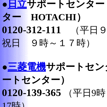
日立
サポートセンター
●
ター HOTACHI）
0120-312-111
（平日９
祝日 ９時～１７時）
三菱電機
サポートセン
●
ートセンター）
0120-139-365
（平日9時
17時）