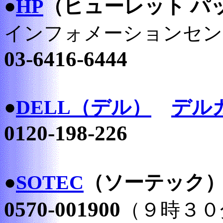
●
HP
（ヒューレット パ
インフォメーションセ
03-6416-6444
●
DELL（デル）
デル
0120-198-226
●
SOTEC
（ソーテック
0570-001900
（９時３０