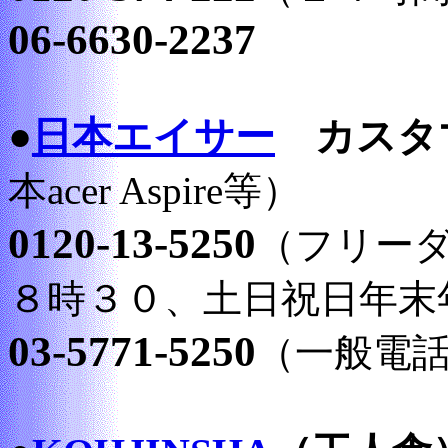
06-6630-2237
●
日本エイサー
カスタ
本acer Aspire等）
0120-13-5250
（フリー
８時３０、土日祝日年末
03-5771-5250
（一般電