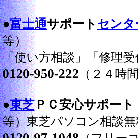
●
富士通
サポート
センタ
等）
「使い方相談」「修理受
0120-950-222
（２４時
●
東芝
ＰＣ安心サポート
等）東芝パソコン相談無
0120-97-1048
（フリー