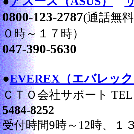
アスース（ASUS）
●
0800-123-2787
(通話無
０時～１７時）
047-390-5630
●
EVEREX（エバレッ
ＣＴＯ会社サポート TE
5484-8252
受付時間9時～12時、