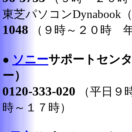
東芝パソコンDynaboo
1048
（９時～２０時 
ソニー
サポートセン
●
ー）
0120-333-020
（平日９時
時～１７時）