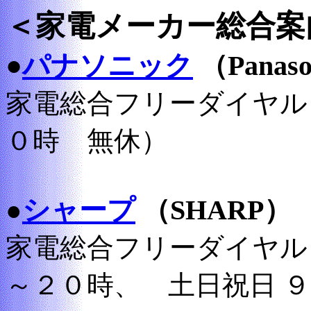
＜家電メーカー総合案
●
パナソニック
（Panaso
家電総合フリーダイヤ
０時 無休）
シャープ
（SHARP）
●
家電総合フリーダイヤ
～２０時、 土日祝日 