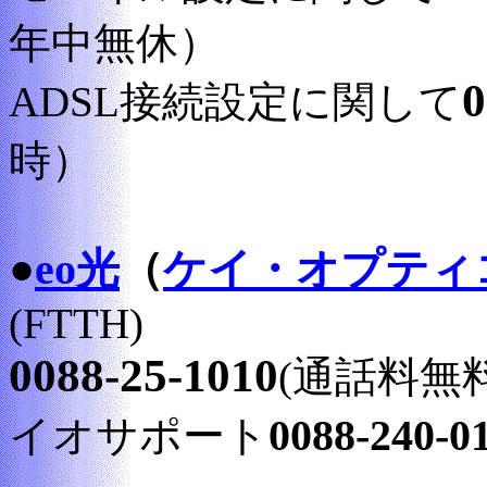
年中無休）
0
ADSL接続設定に関して
時）
●
eo光
（
ケイ・オプティ
(FTTH)
0088-25-1010
(通話料無
0088-240-0
イオサポート