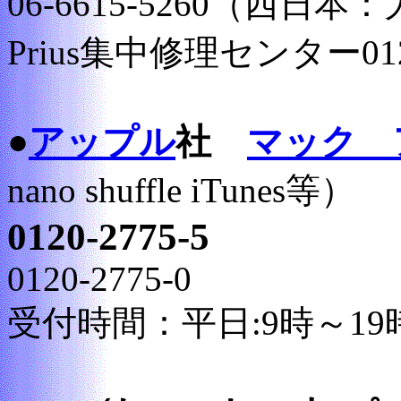
06-6615-5260（西日本
Prius集中修理センター0120
●
アップル
社
マック 
nano shuffle iTunes等）
0120-2775-5
0120-2775-0
受付時間：平日:9時～19