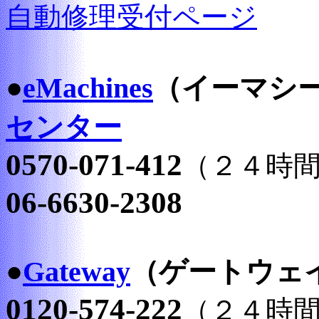
自動修理受付ページ
●
eMachines
（イーマシ
センター
0570-071-412
（２４時
06-6630-2308
●
Gateway
（ゲートウェ
0120-574-222
（２４時