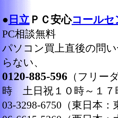
●
日立
ＰＣ安心
コールセ
PC相談無料
パソコン買上直後の問い
らない、
0120-885-596
（フリー
時 土日祝１０時～１７
03-3298-6750（東日本