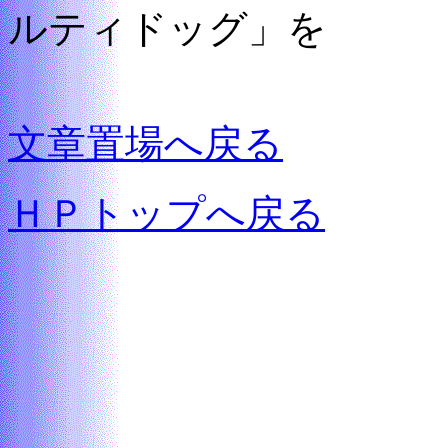
ルティドッグ」を
文章置場へ戻る
ＨＰトップへ戻る