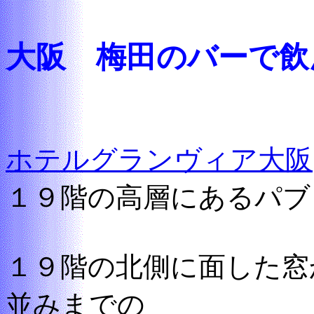
大阪 梅田のバーで飲
ホテルグランヴィア大阪
１９階の高層にあるパブ
１９階の北側に面した窓
並みまでの