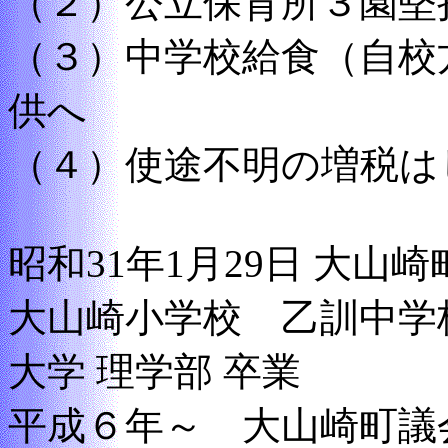
（２）公立保育所３園堅
（３）中学校給食（自校
供へ
（４）使途不明の増税は
昭和31年1月29日 大山
大山崎小学校 乙訓中学
大学 理学部 卒業
平成６年～ 大山崎町議