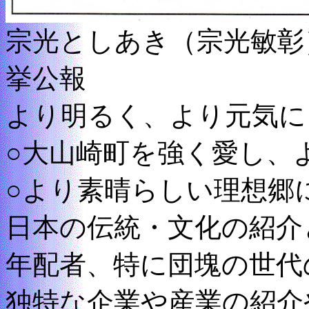
宗光としあき（宗光敏彰
挙公報
より明るく、より元気に
○大山崎町を強く愛し、
○より素晴らしい理想郷
日本の伝統・文化の紹介
年配者、特に団塊の世代
独特な企業や産業の紹介