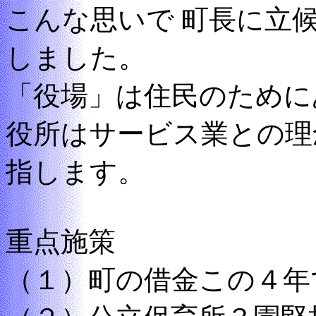
こんな思いで 町長に立
しました。
「役場」は住民のために
役所はサービス業との理
指します。
重点施策
（１）町の借金この４年