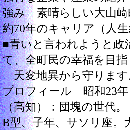
強み 素晴らしい大山崎
約70年のキャリア（人生
■青いと言われようと政
て、全町民の幸福を目指
天変地異から守ります
プロフィール 昭和23年（
（高知）：団塊の世代。
B型、子年、サソリ座。