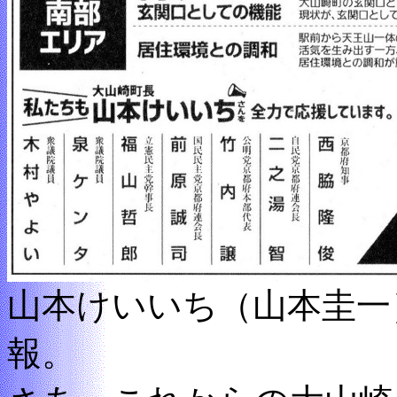
山本けいいち（山本圭一
報。