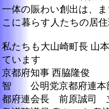
一体の賑わい創出は、ま
こに暮らす人たちの居住
私たちも大山崎町長 山
ています
京都府知事 西脇隆俊 
智 公明党京都府連本部
都府連会長 前原誠司 