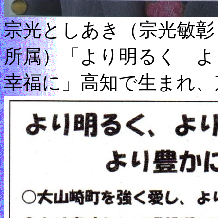
宗光としあき（宗光敏彰
所属）「より明るく よ
幸福に」高知で生まれ、