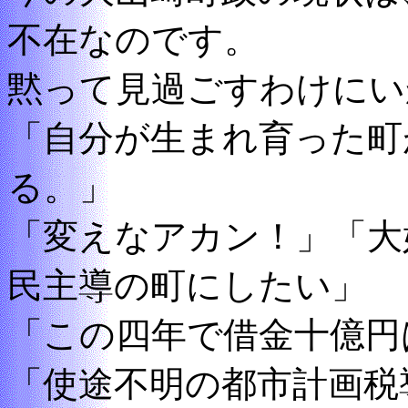
不在なのです。
黙って見過ごすわけにい
「自分が生まれ育った町
る。」
「変えなアカン！」「大
民主導の町にしたい」
「この四年で借金十億円
「使途不明の都市計画税