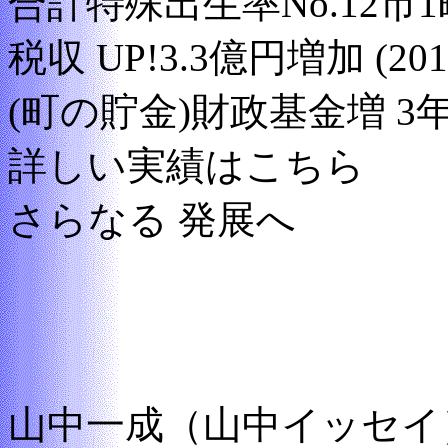
合計特殊出生率No.12市
税収 UP!3.3億円増加 (20
(町の貯金)財政基金増 3年
詳しい実績はこちら
さらなる 発展へ
山中一成（山中イッセイ