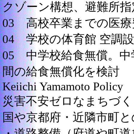
クゾーン構想、避難所指
03 高校卒業までの医
04 学校の体育館 空調
05 中学校給食無償。中
間の給食無償化を検討
Keiichi Yamamoto Policy
災害不安ゼロなまちづく
国や京都府・近隣市町と
・道路整備（府道や町道