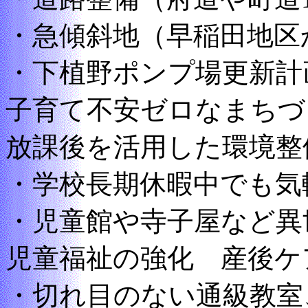
・急傾斜地（早稲田地区
・下植野ポンプ場更新計
子育て不安ゼロなまちづ
放課後を活用した環境整
・学校長期休暇中でも気
・児童館や寺子屋など異
児童福祉の強化 産後ケ
・切れ目のない通級教室