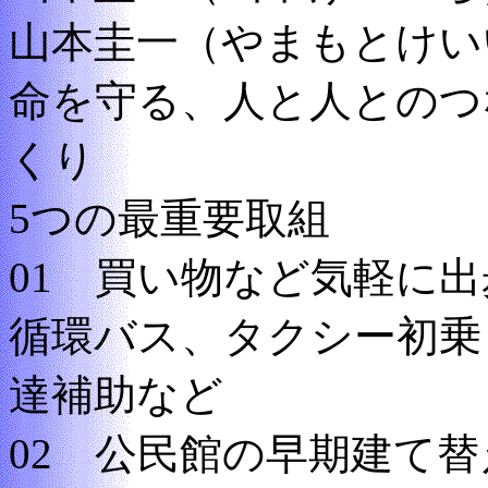
山本圭一（やまもとけい
命を守る、人と人とのつ
くり
5つの最重要取組
01 買い物など気軽に
循環バス、タクシー初乗
達補助など
02 公民館の早期建て