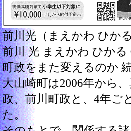
前川光（まえかわ ひか
前川 光 まえかわ ひかる 
町政をまた変えるのか 続
大山崎町は2006年から
政、前川町政と、4年ご
た。
そのもとで、関係する諸