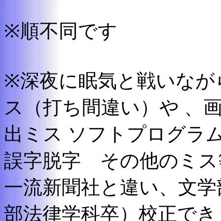
※順不同です
※深夜に眠気と戦いなが
ス（打ち間違い）や 、
出ミス ソフトプログラ
誤字脱字 その他のミス
一流新聞社と違い、文学
部法律学科卒）校正でき