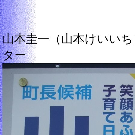
山本圭一（山本けいいち
ター