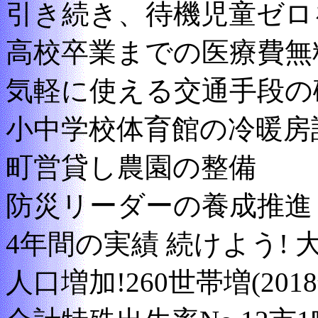
引き続き、待機児童ゼロ
高校卒業までの医療費無
気軽に使える交通手段の
小中学校体育館の冷暖房
町営貸し農園の整備
防災リーダーの養成推進
4年間の実績 続けよう!
人口増加!260世帯増(201