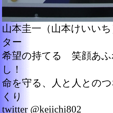
山本圭一（山本けいいち
ター
希望の持てる 笑顔あふ
し！
命を守る、人と人とのつ
くり
twitter @keiichi802