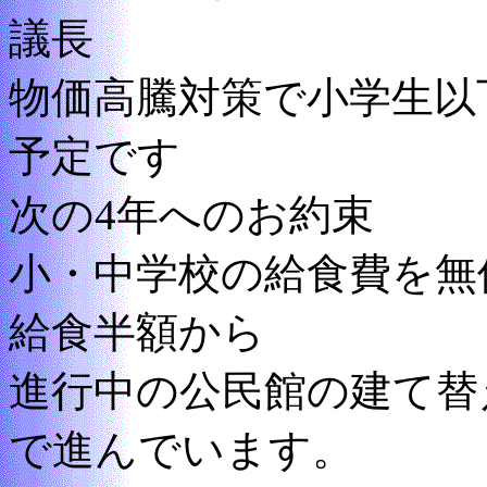
議長
物価高騰対策で小学生以下対
予定です
次の4年へのお約束
小・中学校の給食費を無
給食半額から
進行中の公民館の建て替
で進んでいます。