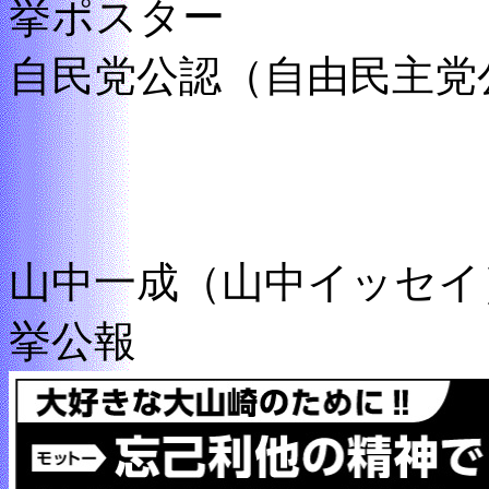
挙ポスター
自民党公認（自由民主党
山中一成（山中イッセイ
挙公報