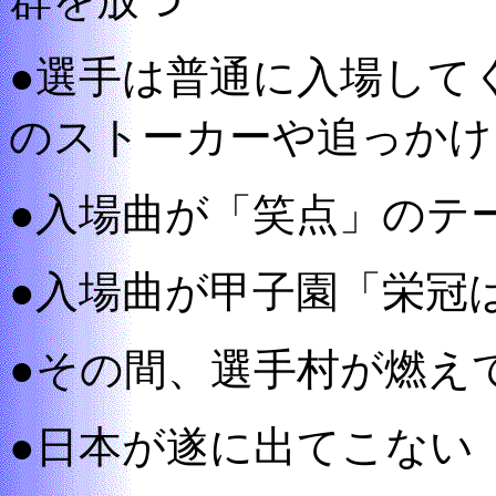
●選手は普通に入場して
のストーカーや追っかけ
●入場曲が「笑点」のテ
●入場曲が甲子園「栄冠
●その間、選手村が燃え
●日本が遂に出てこない