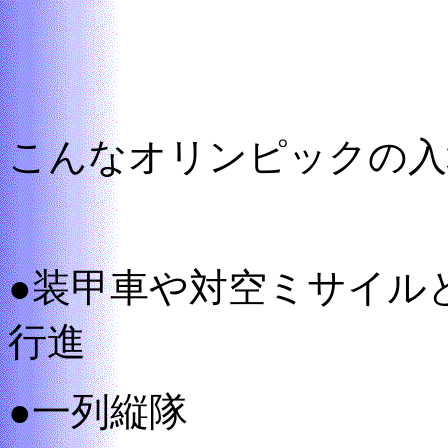
こんなオリンピックの入
●装甲車や対空ミサイル
行進
●一列縦隊