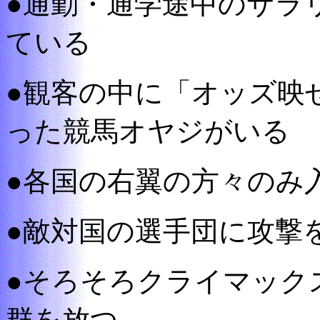
●通勤・通学途中のサラ
ている
●観客の中に「オッズ映
った競馬オヤジがいる
●各国の右翼の方々のみ
●敵対国の選手団に攻撃
●そろそろクライマック
群を放つ