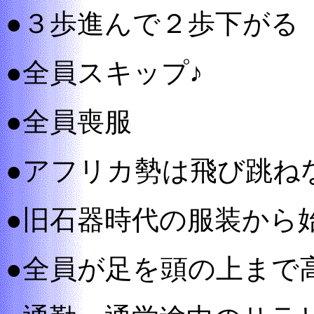
●３歩進んで２歩下がる
●全員スキップ♪
●全員喪服
●アフリカ勢は飛び跳ね
●旧石器時代の服装から
●全員が足を頭の上まで