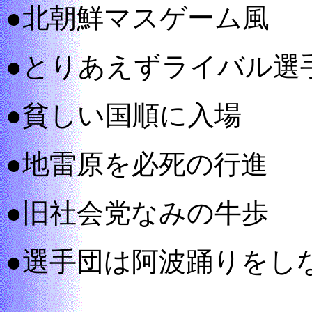
●北朝鮮マスゲーム風
●とりあえずライバル選
●貧しい国順に入場
●地雷原を必死の行進
●旧社会党なみの牛歩
●選手団は阿波踊りをし