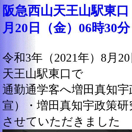
阪急西山天王山駅東口 街
月20日（金）06時30
令和3年（2021年）8月2
天王山駅東口で
通勤通学客へ増田真知宇
宣）・増田真知宇政策研
させていただきました