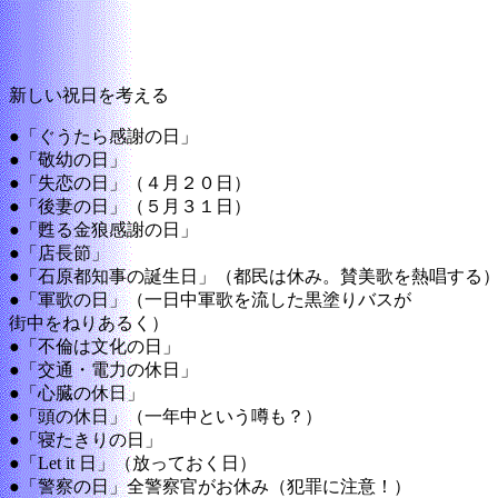
新しい祝日を考える
●「ぐうたら感謝の日」
●「敬幼の日」
●「失恋の日」（４月２０日）
●「後妻の日」（５月３１日）
●「甦る金狼感謝の日」
●「店長節」
●「石原都知事の誕生日」（都民は休み。賛美歌を熱唱する
●「軍歌の日」（一日中軍歌を流した黒塗りバスが
街中をねりあるく）
●「不倫は文化の日」
●「交通・電力の休日」
●「心臓の休日」
●「頭の休日」（一年中という噂も？）
●「寝たきりの日」
●「Let it 日」（放っておく日）
●「警察の日」全警察官がお休み（犯罪に注意！）