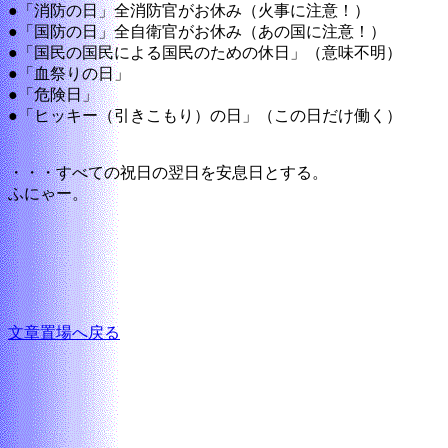
●「消防の日」全消防官がお休み（火事に注意！）
●「国防の日」全自衛官がお休み（あの国に注意！）
●「国民の国民による国民のための休日」（意味不明）
●「血祭りの日」
●「危険日」
●「ヒッキー（引きこもり）の日」（この日だけ働く）
・・・すべての祝日の翌日を安息日とする。
ふにゃー。
文章置場へ戻る