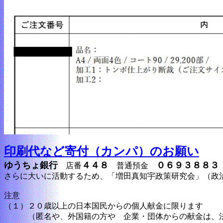
印刷代など寄付（カンパ）のお願い
ゆうちょ銀行
４４８
０６９３８８３
店番
普通預金
さらに大いに活動するため、「増田真知宇政策研究会」（政
注意
（１）２０歳以上の日本国民からの個人献金に限ります
（匿名や、外国籍の方や 企業・団体からの献金は、