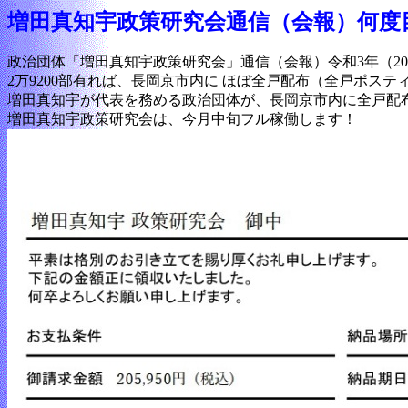
増田真知宇政策研究会通信（会報）何度
政治団体「増田真知宇政策研究会」通信（会報）令和3年（2021年
2万9200部有れば、長岡京市内に ほぼ全戸配布（全戸ポス
増田真知宇が代表を務める政治団体が、長岡京市内に全戸配
増田真知宇政策研究会は、今月中旬フル稼働します！