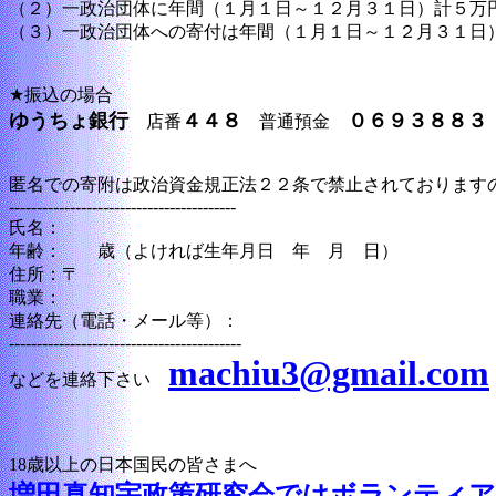
（２）一政治団体に年間（１月１日～１２月３１日）計５万
（３）一政治団体への寄付は年間（１月１日～１２月３１日
★振込の場合
ゆうちょ銀行
４４８
０６９３８８３
店番
普通預金
匿名での寄附は政治資金規正法２２条で禁止されております
-----------------------------------------
氏名：
年齢： 歳（よければ生年月日 年 月 日）
住所：〒
職業：
連絡先（電話・メール等）：
------------------------------------------
machiu3@gmail.com
などを連絡下さい
18歳以上の日本国民の皆さまへ
増田真知宇政策研究会ではボランティ