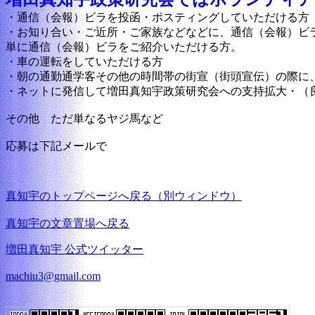
・通信（会報）ビラを投函・ポスティングしていただける方
・お知り合い・ご近所・ご家族などなどに、通信（会報）ビ
単に通信（会報）ビラをご紹介いただける方。
・車の運転をしていただける方
・朝の通勤通学客その他の時間帯の街宣（街頭宣伝）の際に
・ネットに発信して増田真知宇政策研究会への支持拡大・（
その他 ただ単なるヤジ馬など
応募は下記メールで
真知宇のトップページへ戻る（別ウィンドウ）
真知宇の文章置場へ戻る
増田真知宇 公式ツイッター
machiu3@gmail.com