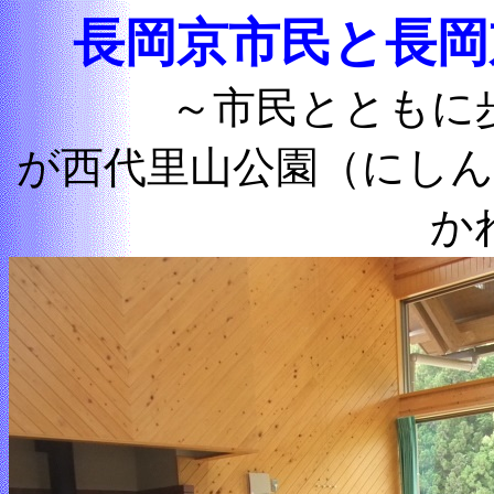
長岡京市民と長岡
～市民とともに
が西代里山公園（にし
か