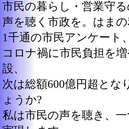
市民の暮らし・営業守る
声を聴く市政を。はまの
1千通の市民アンケート
コロナ禍に市民負担を増
設、
次は総額600億円超と
ょうか?
私は市民の声を聴き、一