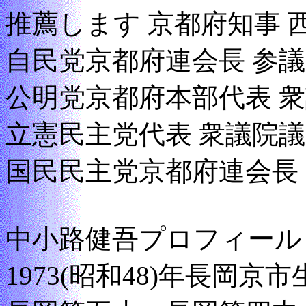
推薦します 京都府知事 
自民党京都府連会長 参議
公明党京都府本部代表 衆
立憲民主党代表 衆議院議
国民民主党京都府連会長 
中小路健吾プロフィール
1973(昭和48)年長岡