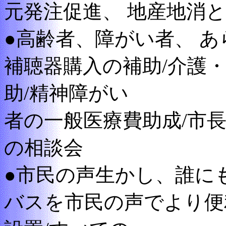
元発注促進、 地産地消
●高齢者、障がい者、 
補聴器購入の補助/介護
助/精神障がい
者の一般医療費助成/市
の相談会
●市民の声生かし、誰に
バスを市民の声でより便利