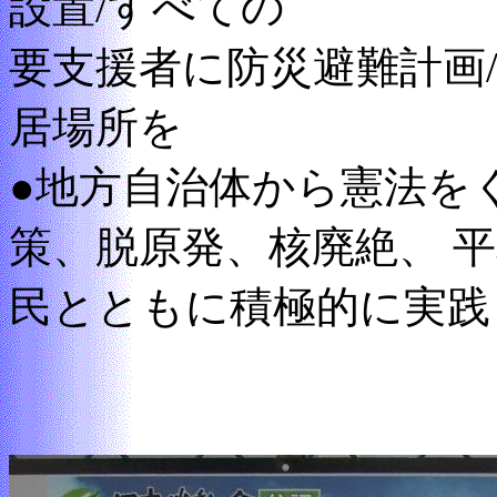
設置/すべての
要支援者に防災避難計画
居場所を
●地方自治体から憲法を
策、脱原発、核廃絶、 
民とともに積極的に実践