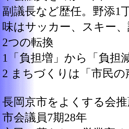
副議長など歴任。野添1
味はサッカー、スキー、
2つの転換
1「負担増」から「負担
2 まちづくりは「市民の
長岡京市をよくする会推
市会議員7期28年