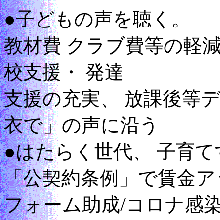
●子どもの声を聴く。
教材費 クラブ費等の軽減
校支援・ 発達
支援の充実、 放課後等デ
衣で」の声に沿う
●はたらく世代、 子育
「公契約条例」で賃金ア
フォーム助成/コロナ感