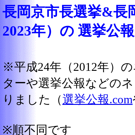
長岡京市長選挙&長
2023年）の 選挙
※平成24年（2012年
ターや選挙公報などのネ
りました（
選挙公報.com
※順不同です