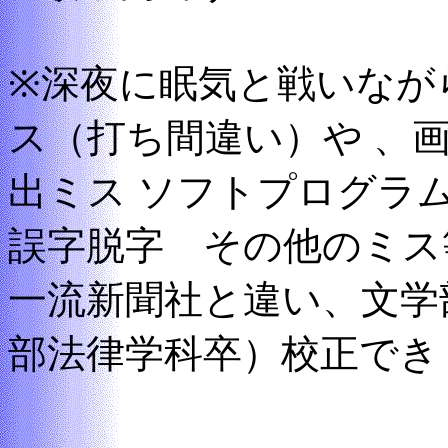
※深夜に眠気と戦いなが
ス（打ち間違い）や 、
出ミス ソフトプログラ
誤字脱字 その他のミス
一流新聞社と違い、文学
部法律学科卒）校正でき