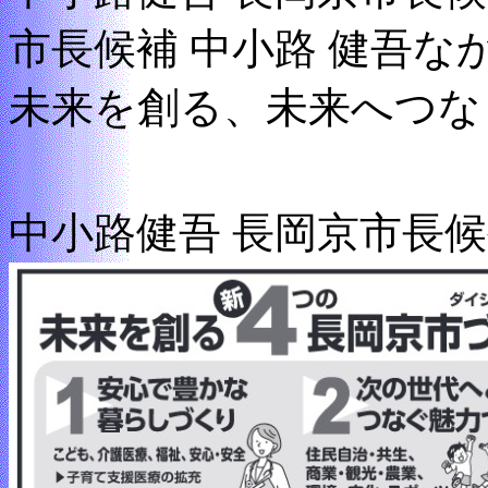
市長候補 中小路 健吾な
未来を創る、未来へつな
中小路健吾 長岡京市長