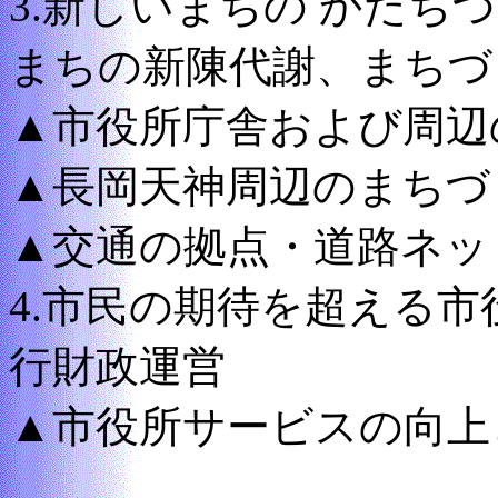
3.新しいまちの かたち
まちの新陳代謝、まちづ
▲市役所庁舎および周辺
▲長岡天神周辺のまちづ
▲交通の拠点・道路ネッ
4.市民の期待を超える市
行財政運営
▲市役所サービスの向上