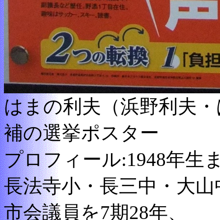
はまの利夫（浜野利夫・
補の選挙ポスター
プロフィール:1948年
長法寺小・長三中・大山
市会議員を7期28年、