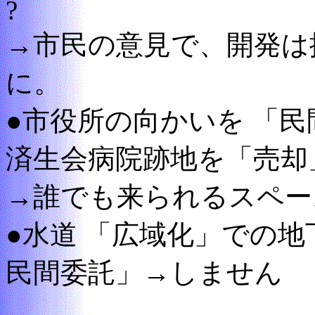
?
→市民の意見で、開発は
に。
●市役所の向かいを 「
済生会病院跡地を「売却
→誰でも来られるスペー
●水道 「広域化」での
民間委託」→しません