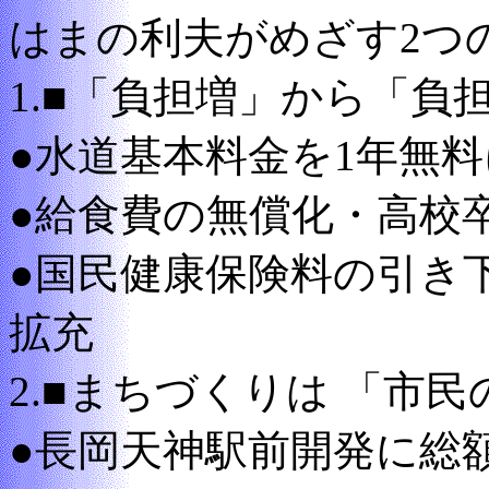
はまの利夫がめざす2つ
1.■「負担増」から「負
●水道基本料金を1年無料
●給食費の無償化・高校
●国民健康保険料の引き
拡充
2.■まちづくりは 「市
●長岡天神駅前開発に総額6