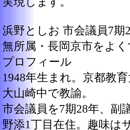
実現します。
浜野としお 市会議員7期2
無所属・長岡京市をよく
プロフィール
1948年生まれ。京都教
大山崎中で教諭。
市会議員を7期28年、副
野添1丁目在住。趣味は