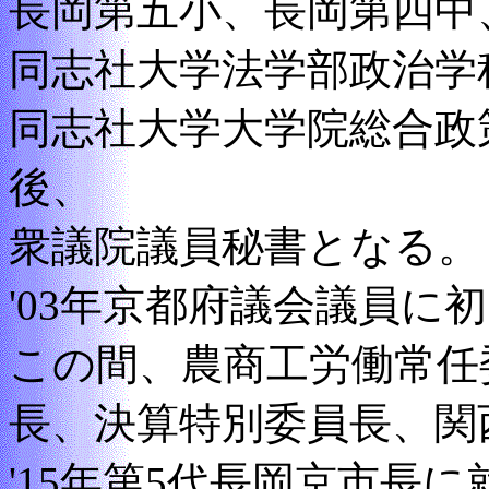
長岡第五小、長岡第四中
同志社大学法学部政治学
同志社大学大学院総合政
後、
衆議院議員秘書となる。
'03年京都府議会議員に
この間、農商工労働常任
長、決算特別委員長、関
'15年第5代長岡京市長に