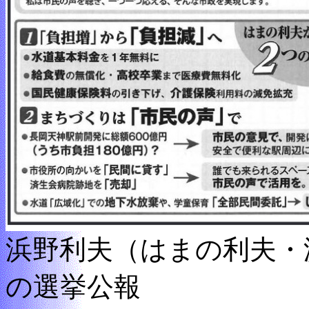
浜野利夫（はまの利夫・
の選挙公報