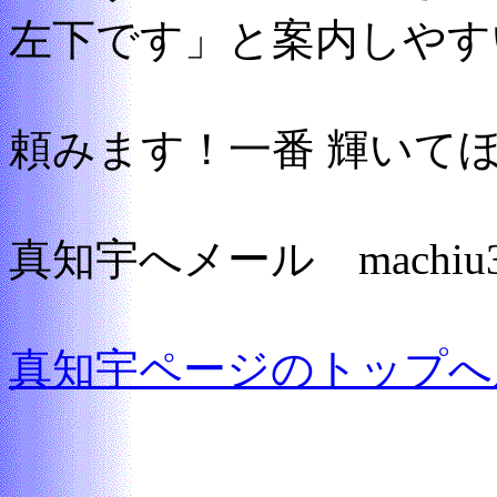
左下です」と案内しやす
頼みます！一番 輝いて
真知宇へメール machiu3@g
真知宇ページのトップへ