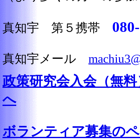
080
真知宇 第５携帯
真知宇メール
machiu3@
政策研究会入会（無料
へ
ボランティア募集のペ