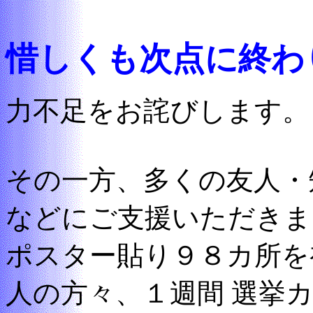
惜しくも次点に終わ
力不足をお詫びします。
その一方、多くの友人・
などにご支援いただきま
ポスター貼り９８カ所を
人の方々、１週間 選挙