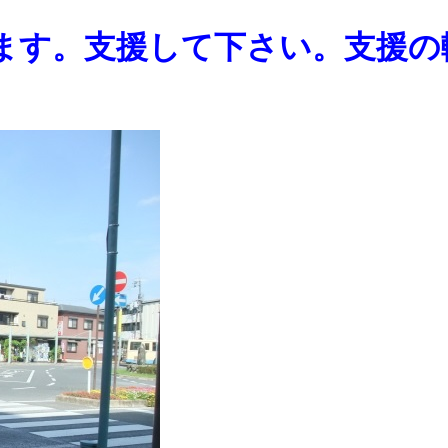
ます。支援して下さい。支援の