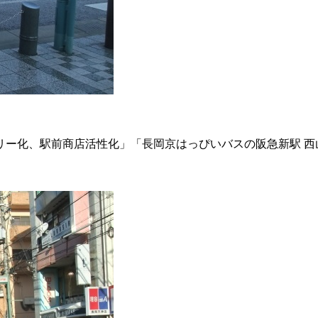
リー化、駅前商店活性化」「長岡京はっぴいバスの阪急新駅 西