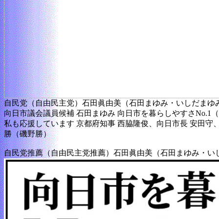
自民党（自由民主党）石田眞由美（石田まゆみ・いしだまゆ
向日市議会議員候補 石田まゆみ 向日市を暮らしやすさNo.1（
私も応援しています 京都府知事 西脇隆俊、向日市長 安田守
勝（磯野勝）
自民党推薦（自由民主党推薦）石田眞由美（石田まゆみ・い