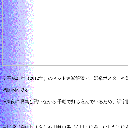
※平成24年（2012年）のネット選挙解禁で、選挙ポスター
※順不同です
※深夜に眠気と戦いながら 手動で打ち込んでいるため、誤字
自民党（自由民主党）石田眞由美（石田まゆみ・いしだまゆ