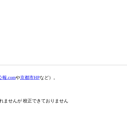
報.com
や
京都市HP
など）。
れませんが 校正できておりません