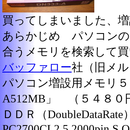
買ってしまいました、増
あらかじめ パソコンの
合うメモリを検索して買
バッファロー
社（旧メル
パソコン増設用メモリ５１
A512MB」 （５４８０
ＤＤＲ（DoubleDataR
PC2700CL2.5 2000pin S.