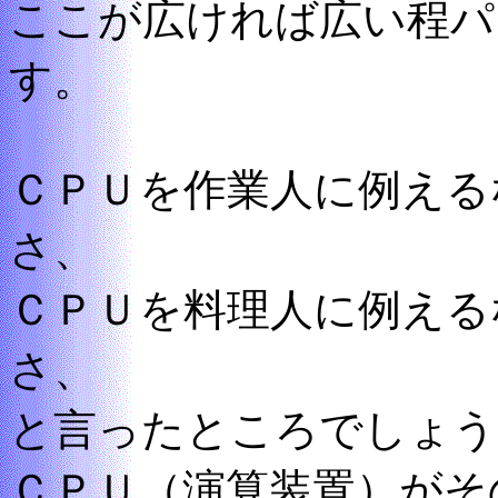
ここが広ければ広い程パ
す。
ＣＰＵを作業人に例える
さ、
ＣＰＵを料理人に例える
さ、
と言ったところでしょう
ＣＰＵ（演算装置）がそ