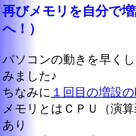
再びメモリを自分で増
へ！）
パソコンの動きを早くし
みました♪
ちなみに
１回目の増設の
メモリとはＣＰＵ（演算
あり