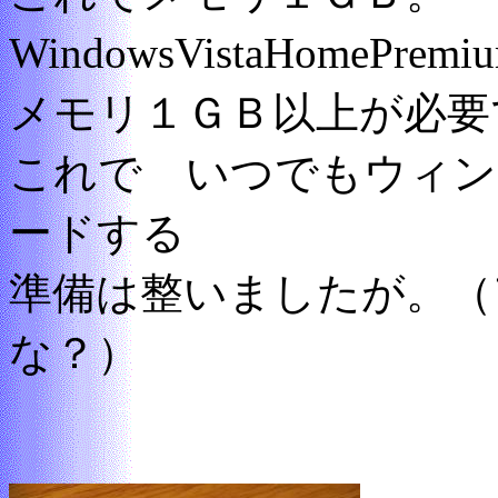
WindowsVistaHomeP
メモリ１ＧＢ以上が必要
これで いつでもウィン
ードする
準備は整いましたが。（
な？）