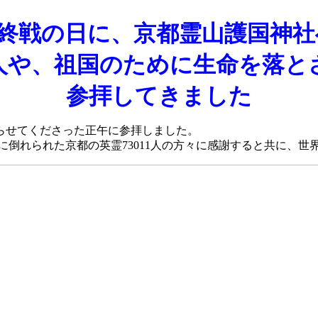
日 終戦の日に、京都霊山護国神
6人や、祖国のために生命を落とさ
参拝してきました
らせてくださった正午に参拝しました。
めに倒れられた京都の英霊73011人の方々に感謝すると共に、