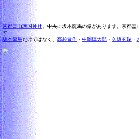
京都霊山護国神社
。中央に坂本龍馬の像があります。京都霊山
す。
坂本龍馬
だけではなく、
高杉晋作
・
中岡慎太郎
・
久坂玄瑞
・