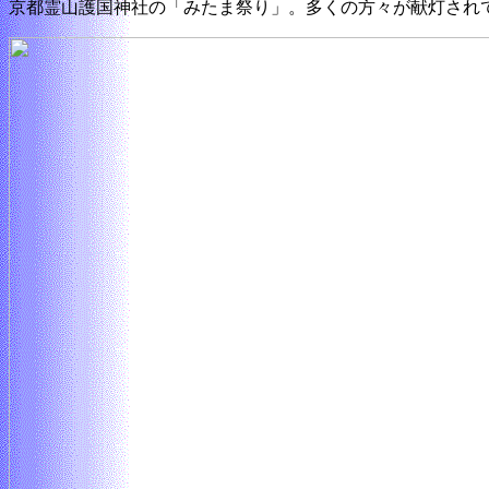
京都霊山護国神社の「みたま祭り」。多くの方々が献灯され