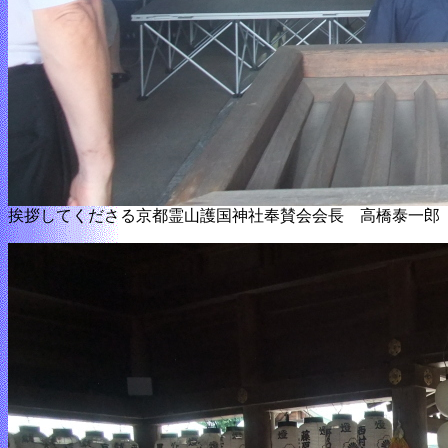
挨拶してくださる京都霊山護国神社奉賛会会長 高橋泰一郎