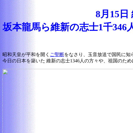
8月15
坂本龍馬ら維新の志士1千34
昭和天皇が平和を開く
ご聖断
をなさり、玉音放送で国民に知
今日の日本を築いた 維新の志士1346人の方々や、祖国のた