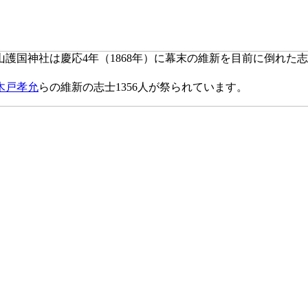
護国神社は慶応4年（1868年）に幕末の維新を目前に倒れた
木戸孝允
らの維新の志士1356人が祭られています。