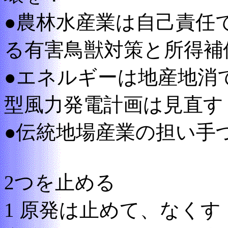
●農林水産業は自己責任
る有害鳥獣対策と所得補
●エネルギーは地産地消
型風力発電計画は見直す
●伝統地場産業の担い手
2つを止める
1 原発は止めて、なくす