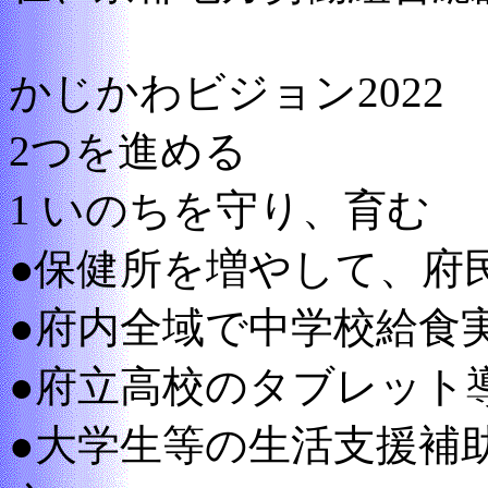
かじかわビジョン2022
2つを進める
1 いのちを守り、育む
●保健所を増やして、府
●府内全域で中学校給食実
●府立高校のタブレット
●大学生等の生活支援補