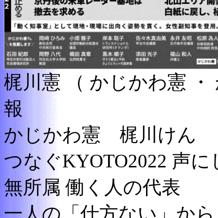
梶川憲 （ かじかわ憲 
報
かじかわ憲 梶川けん
つなぐKYOTO2022 
無所属 働く人の代表
一人の「仕方ない」から