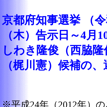
京都府知事選挙 （令和
（木）告示日～4月1
しわき隆俊（西脇隆
（梶川憲）候補の、
※平成24年（2012年