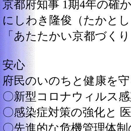
京都府知事 1期4年の確
にしわき隆俊（たかとし
「あたたかい京都づくり
安心
府民のいのちと健康を守
〇新型コロナウィルス感
〇感染症対策の強化と 
〇先進的な危機管理体制