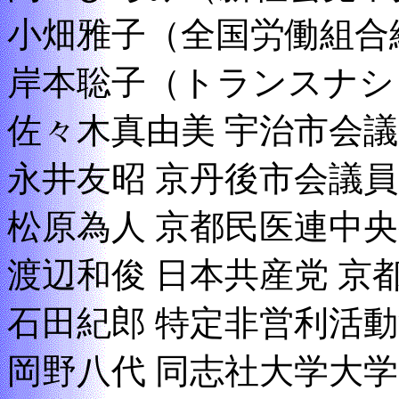
小畑雅子（全国労働組合
岸本聡子（トランスナシ
佐々木真由美 宇治市会
永井友昭 京丹後市会議員
松原為人 京都民医連中
渡辺和俊 日本共産党 京
石田紀郎 特定非営利活動
岡野八代 同志社大学大