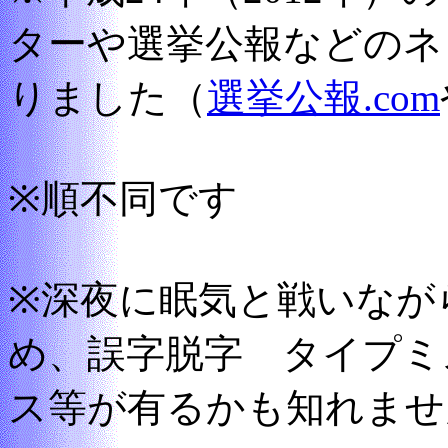
ターや選挙公報などのネ
りました（
選挙公報.com
※順不同です
※深夜に眠気と戦いなが
め、誤字脱字 タイプミ
ス等が有るかも知れませ