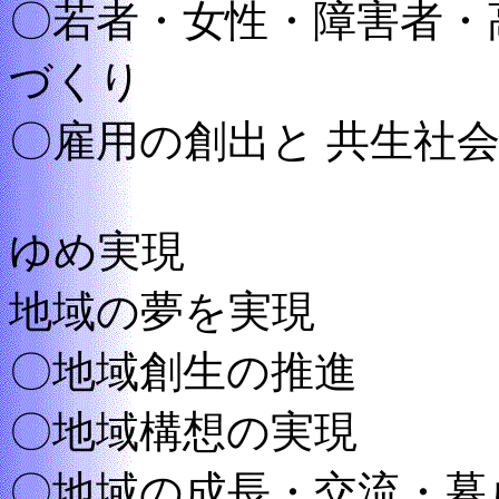
〇若者・女性・障害者・
づくり
〇雇用の創出と 共生社
ゆめ実現
地域の夢を実現
〇地域創生の推進
〇地域構想の実現
〇地域の成長・交流・暮