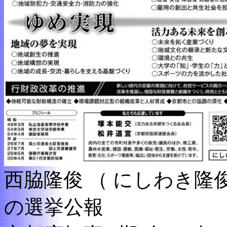
西脇隆俊 （ にしわき隆
の選挙公報