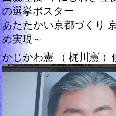
の選挙ポスター
あたたかい京都づくり 
め実現～
かじかわ憲 （ 梶川憲 