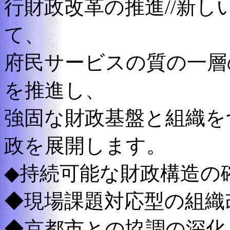
行財政改革の推進//新
て、
府民サービスの質の一層
を推進し、
強固な財政基盤と組織を
政を展開します。
◆持続可能な財政構造の
◆現場課題対応型の組織
◆京都市との協調の深化