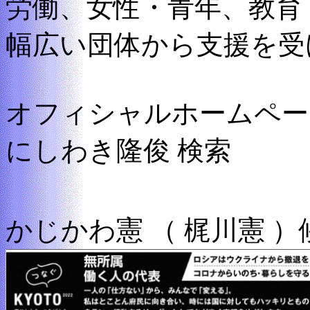
労働、女性・青年、教育
幅広い団体から支援を受
オフィシャルホームペー
にしわき隆俊 検索
かじかわ憲 （ 梶川憲 