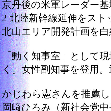
京丹後の米軍レーダー基
2 北陸新幹線延伸をスト
北山エリア開発計画を白
「動く知事室」として現
く。女性副知事を登用。
かじわら憲さんを推薦し
岡﨑ひろみ（新社会党中