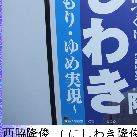
西脇隆俊 （ にしわき隆