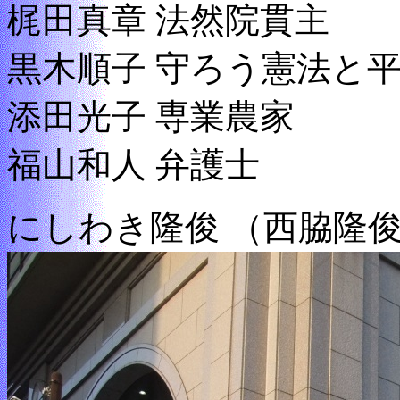
梶田真章 法然院貫主
黒木順子 守ろう憲法と
添田光子 専業農家
福山和人 弁護士
にしわき隆俊 （西脇隆