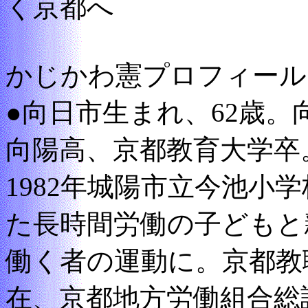
く京都へ
かじかわ憲プロフィール
●向日市生まれ、62歳
向陽高、京都教育大学卒
1982年城陽市立今池小
た長時間労働の子どもと
働く者の運動に。京都教
在、京都地方労働組合総