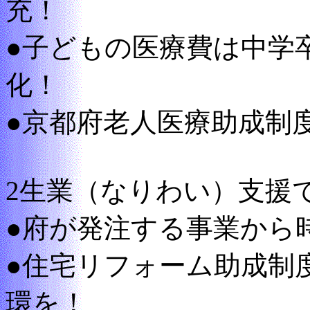
充！
●子どもの医療費は中学
化！
●京都府老人医療助成制
2生業（なりわい）支援
●府が発注する事業から時
●住宅リフォーム助成制
環を！