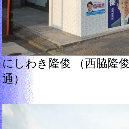
にしわき隆俊 （西脇隆
通）