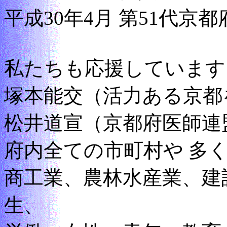
平成30年4月 第51代京
私たちも応援しています
塚本能交（活力ある京都
松井道宣（京都府医師連
府内全ての市町村や 多
商工業、農林水産業、建
生、