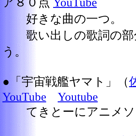
ア８０点
YouTube
好きな曲の一つ。
歌い出しの歌詞の部分
う。
●「宇宙戦艦ヤマト」（
YouTube
Youtube
てきとーにアニメソン