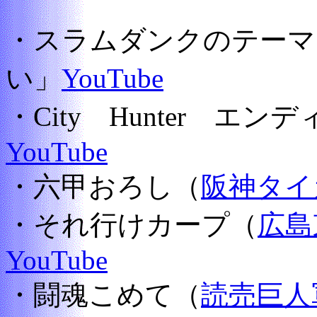
・スラムダンクのテーマ
い」
YouTube
・City Hunter エ
YouTube
・六甲おろし（
阪神タイ
・それ行けカープ（
広島
YouTube
・闘魂こめて（
読売巨人