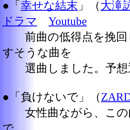
●「
幸せな結末
」（
大滝
ドラマ
Youtube
前曲の低得点を挽回し
すそうな曲を
選曲しました。予想
●「負けないで」（
ZAR
女性曲ながら、この曲
で