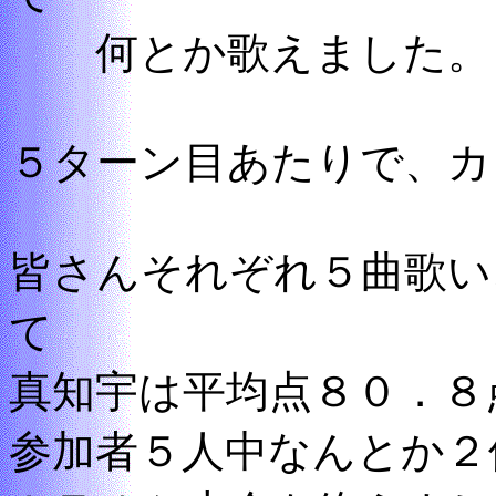
何とか歌えました。
５ターン目あたりで、カ
皆さんそれぞれ５曲歌い
て
真知宇は平均点８０．８
参加者５人中なんとか２