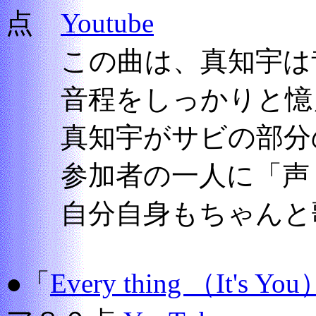
点
Youtube
この曲は、真知宇は昔
音程をしっかりと憶え
真知宇がサビの部分の
参加者の一人に「声 
自分自身もちゃんと歌
●「
Every thing （It's You