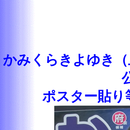
かみくらきよゆき（
ポスター貼り