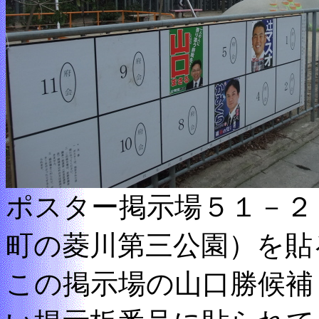
ポスター掲示場５１－２（
町の菱川第三公園）を貼
この掲示場の山口勝候補