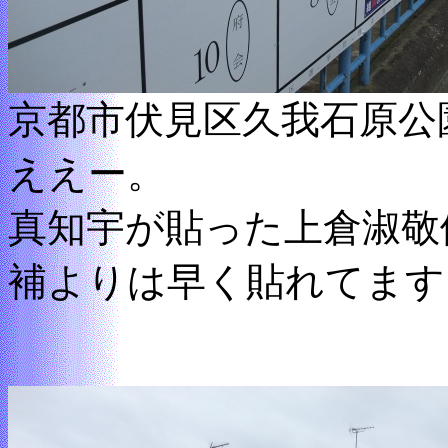
京都市伏見区久我石原公
ええー。
真知宇が貼った上倉淑敬
補よりは早く貼れてます