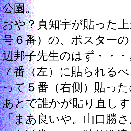
公園。
おや？真知宇が貼った上
号６番）の、ポスターの
辺邦子先生のはず・・・
７番（左）に貼られるべ
って５番（右側）貼った
あとで誰かが貼り直しす
「まあ良いや。山口勝さ