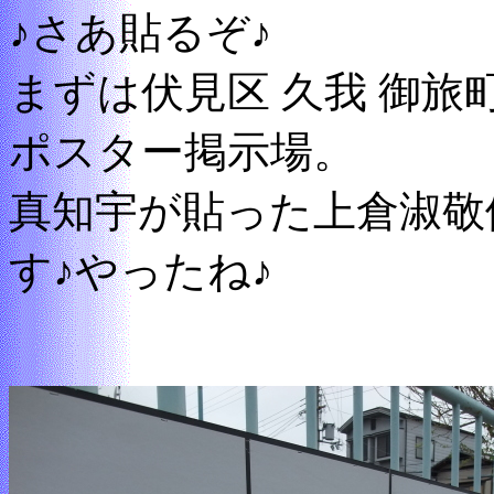
♪さあ貼るぞ♪
まずは伏見区 久我 御旅町
ポスター掲示場。
真知宇が貼った上倉淑敬
す♪やったね♪