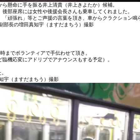
ーから懸命に手を振る井上清貴（井上きよたか）候補。
。後部座席には女性や後援会長さんも乗車してくれました。
、「頑張れ」等とご声援の言葉を頂き、車からクラクション鳴ら
部副部長の増田真知宇（ますだまちう）撮影
夜20時までボランティアで手伝わせて頂き。
ど臨機応変にアドリブでアナウンスもする予定）。
た。
知宇（ますだまちう）撮影