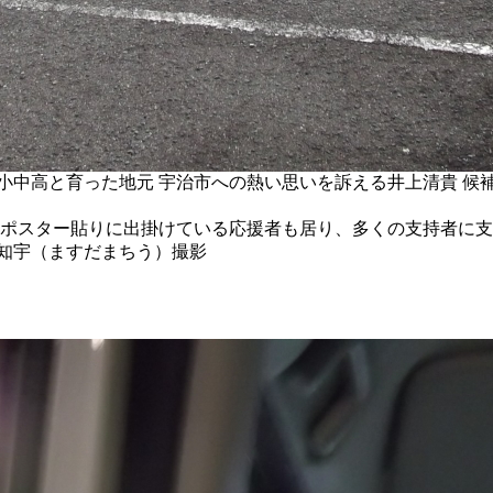
小中高と育った地元 宇治市への熱い思いを訴える井上清貴 候
のポスター貼りに出掛けている応援者も居り、多くの支持者に
知宇（ますだまちう）撮影