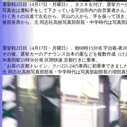
選挙戦2日目（4月17日・月曜日）、タスキを付け、選挙カ
写真右は運転手をして下さっている宇治市内の自営業者さん
行く先々の沿道で左右から、沢山の人から、手を振って頂き
後部座席から、元 同志社高校写真部部長・中学時代は写真
選挙戦2日目（4月17日・月曜日）、朝08時15分頃 宇治着-
その後、選挙カーのアナウンス台本の案などを複数作成（け
JR新田駅21時56分発 区間快速 京都行きに乗車。
「お茶の京都トレイン」クハ221-24の車両に初乗車できまし
元 同志社高校写真部部長・中学時代は写真部副部長の増田真