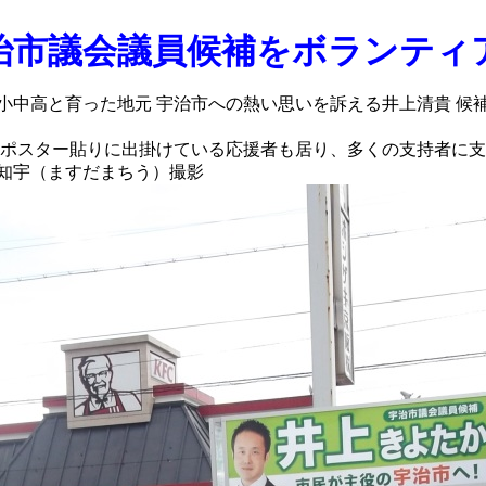
治市議会議員候補をボランティ
小中高と育った地元 宇治市への熱い思いを訴える井上清貴 候
のポスター貼りに出掛けている応援者も居り、多くの支持者に
知宇（ますだまちう）撮影