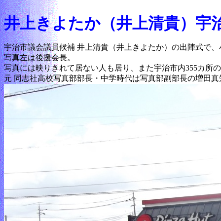
井上きよたか（井上清貴）宇
宇治市議会議員候補 井上清貴（井上きよたか）の出陣式で、
写真左は後援会長。
写真には映りきれて居ない人も居り、また宇治市内355カ所
元 同志社高校写真部部長・中学時代は写真部副部長の増田真