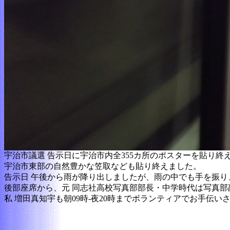
宇治市議選 告示日に宇治市内全355カ所のポスターを貼り終
宇治市東部の自然豊かな笠取なども貼り終えました。
告示日 午後から雨が降り出しましたが、雨の中でも手を振
後部座席から、元 同志社高校写真部部長・中学時代は写真
私 増田真知宇も朝09時-夜20時までボランティアでお手