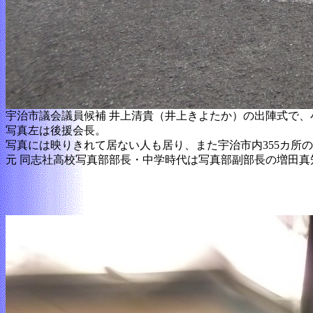
宇治市議会議員候補 井上清貴（井上きよたか）の出陣式で、
写真左は後援会長。
写真には映りきれて居ない人も居り、また宇治市内355カ所
元 同志社高校写真部部長・中学時代は写真部副部長の増田真