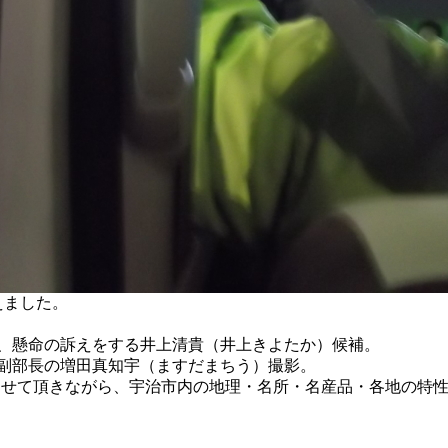
えました。
り、懸命の訴えをする井上清貴（井上きよたか）候補。
部副部長の増田真知宇（ますだまちう）撮影。
伝いさせて頂きながら、宇治市内の地理・名所・名産品・各地の