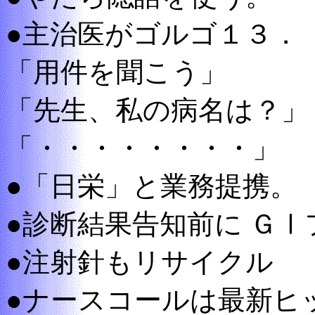
●主治医がゴルゴ１３．
「用件を聞こう」
「先生、私の病名は？」
「・・・・・・・・」
●「日栄」と業務提携。
●診断結果告知前に Ｇ
●注射針もリサイクル
●ナースコールは最新ヒ