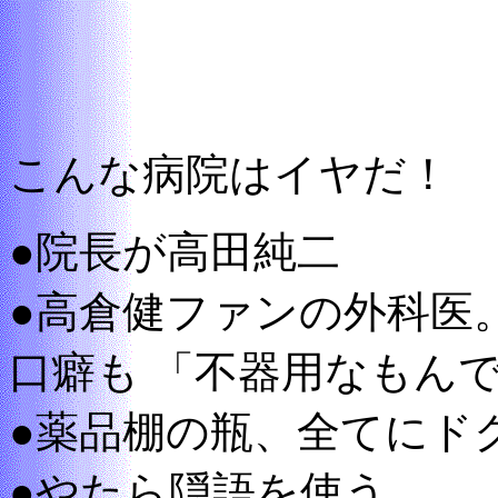
こんな病院はイヤだ！
●院長が高田純二
●高倉健ファンの外科医
口癖も 「不器用なもん
●薬品棚の瓶、全てにド
●やたら隠語を使う。