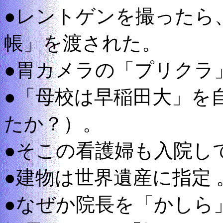
●レントゲンを撮ったら
帳」を渡された。
●胃カメラの「プリクラ
●「母校は早稲田大」を
たか？）。
●そこの看護婦も入院し
●建物は世界遺産に指定 
●なぜか院長を「かしら