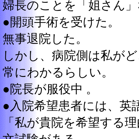
婦長のことを「姐さん」
●開頭手術を受けた。
無事退院した。
しかし、病院側は私がど
常にわかるらしい。
●院長が服役中 。
●入院希望患者には、英
「私が貴院を希望する理