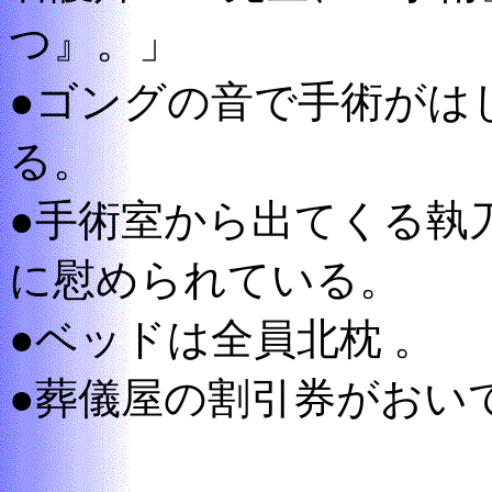
つ』。」
●ゴングの音で手術がは
る。
●手術室から出てくる執
に慰められている。
●ベッドは全員北枕 。
●葬儀屋の割引券がおい