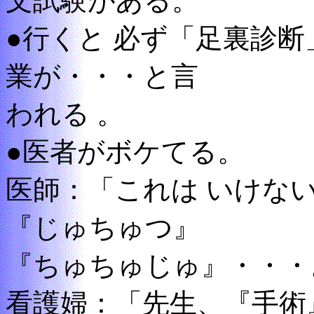
文試験がある。
●行くと 必ず「足裏診
業が・・・と言
われる 。
●医者がボケてる。
医師：「これは いけな
『じゅちゅつ』
『ちゅちゅじゅ』・・・
看護婦：「先生、『手術