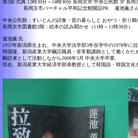
第2部 式典 12時30分～14時30分 長岡京市 中央公民館 3
長岡京市バーチャル平和記念館開設PR 蓮池薫さん講
中央公民館：すいとんの試食・昔の暮らしと おやつ・折り鶴
長岡京市図書館2階：絵本の読み聞かせ（11時～11時30分）
蓮池薫 氏
1957年新潟県生まれ。中央大学法学部3年在学中の1978年
帰国後、新潟産業大学嘱託職員・非常勤講師として働くかたわら
翻訳者として活動しながら2008年3月 中央大学卒業。
現在、新潟産業大学経済学部准教授として韓国語・韓国文化