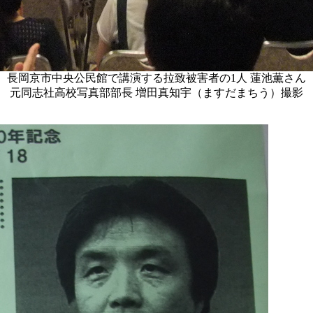
長岡京市中央公民館で講演する拉致被害者の1人 蓮池薫さん
元同志社高校写真部部長 増田真知宇（ますだまちう）撮影