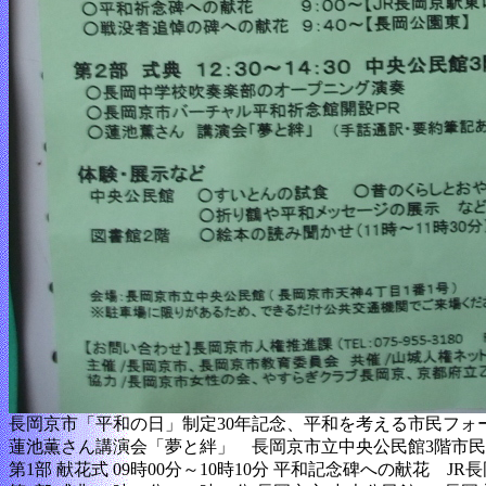
長岡京市「平和の日」制定30年記念、平和を考える市民フォーラ
蓮池薫さん講演会「夢と絆」 長岡京市立中央公民館3階市
第1部 献花式 09時00分～10時10分 平和記念碑への献花 