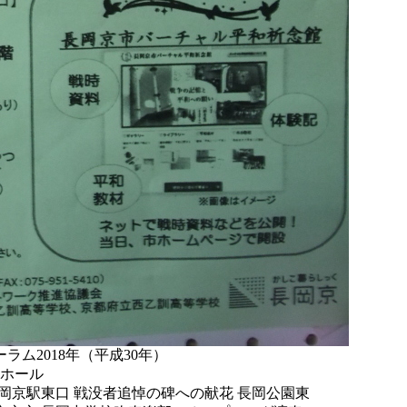
ム2018年（平成30年）
民ホール
JR長岡京駅東口 戦没者追悼の碑への献花 長岡公園東