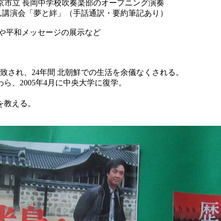
F 長岡京市立 長岡中学校吹奏楽部のオープニング演奏
演会「夢と絆」（手話通訳・要約筆記あり）
や平和メッセージの展示など
に拉致され、24年間 北朝鮮での生活を余儀なくされる。
、2005年4月に中央大学に復学。
を教える。