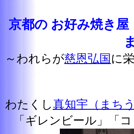
京都の お好み焼き
～われらが
慈恩弘国
に
わたくし
真知宇（まち
「ギレンビール」「コ