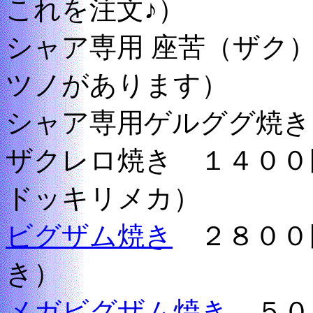
これを注文♪）
シャア専用 座苦（ザク
ツノがあります）
シャア専用ゲルググ焼き
ザクレロ焼き １４００
ドッキリメカ）
ビグザム焼き
２８００
き）
メガビグザム焼き
５０