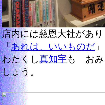
店内には慈恩大社があり
「
あれは、いいものだ
」
わたくし
真知宇
も おみ
しょう。