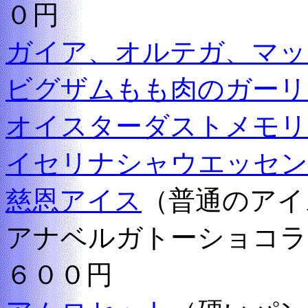
０円
ガイア、オルテガ、マッ
ビグザムもも肉のガーリ
オイスターダストメモリ
イセリナシャウエッセン
慈恩アイス
（普通のアイ
アナベルガトーショコ
６００円