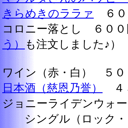
きらめきのララァ
６０
コロニー落とし ６００
う）
も注文しました♪）
ワイン（赤・白） ５０
日本酒（慈恩乃誉）
４
ジョニーライデンウォー
シングル（ロック・ソ