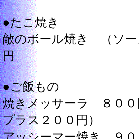
●たこ焼き
敵のボール焼き （ソー
円
●ご飯もの
焼きメッサーラ ８００
プラス２００円）
アッシーマー焼き ９０