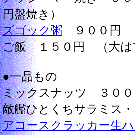
円盤焼き）
ズゴック粥
９００円 （
ご飯 １５０円 （大は
●一品もの
ミックスナッツ ３００
敵艦ひとくちサラミス・
アコースクラッカー生ハ