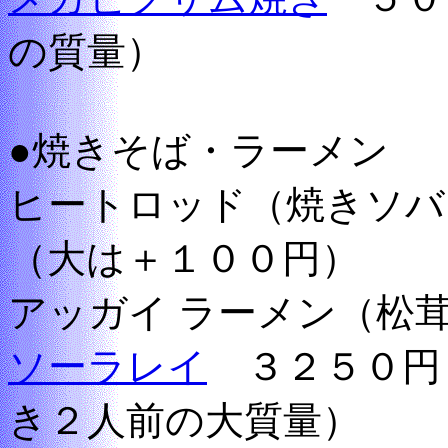
の質量）
●焼きそば・ラーメン
ヒートロッド（焼きソ
（大は＋１００円）
アッガイ ラーメン（松
ソーラレイ
３２５０円
き２人前の大質量）