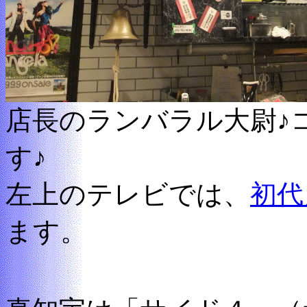
店長のランバラル大尉♪
す♪
左上のテレビでは、
初代
ます。