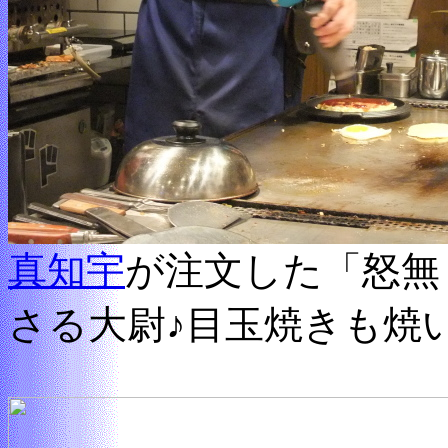
真知宇
が注文した「怒無
さる大尉♪目玉焼きも焼