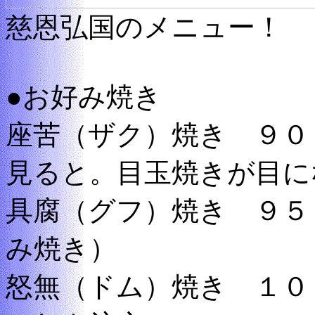
慈恩弘国のメニュー！
●お好み焼き
座苦（ザク）焼き ９０
見ると。目玉焼きが目に
具腐（グフ）焼き ９５
み焼き）
怒無（ドム）焼き １０