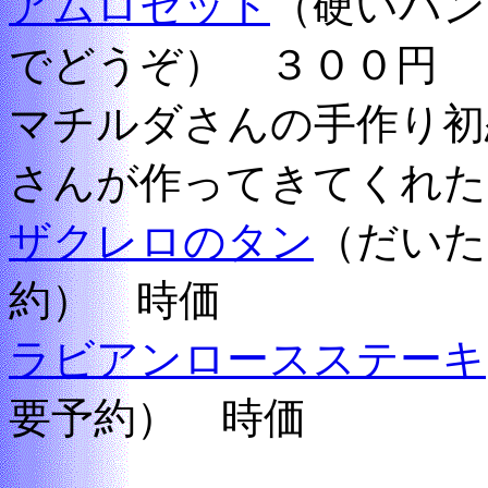
アムロセット
（硬いパン
でどうぞ） ３００円
マチルダさんの手作り初
さんが作ってきてくれた
ザクレロのタン
（だいた
約） 時価
ラビアンロースステーキ
要予約） 時価