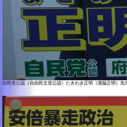
自民党公認（自由民主党公認）たきわき正明（瀧脇正明）先