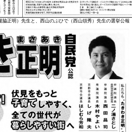
瀧脇正明）先生と、西山のぶひで（西山頌秀）先生の選挙公報