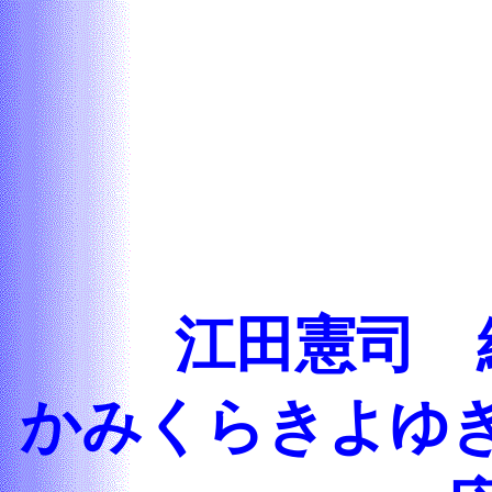
江田憲司 
かみくらきよゆ