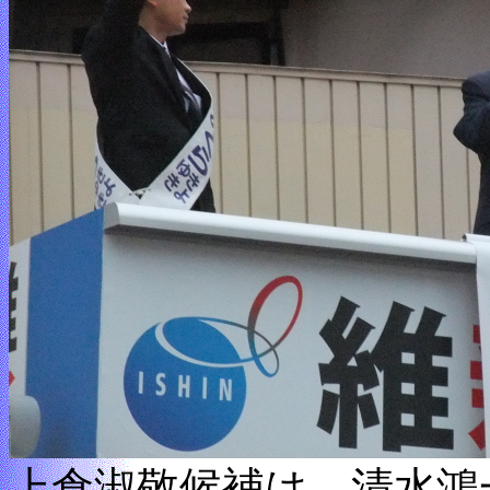
上倉淑敬候補は、清水鴻