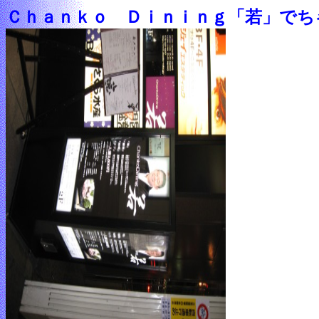
Ｃｈａｎｋｏ Ｄｉｎｉｎｇ「若」でち