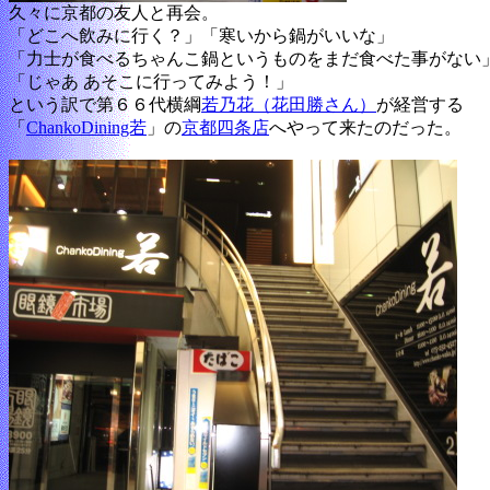
久々に京都の友人と再会。
「どこへ飲みに行く？」「寒いから鍋がいいな」
「力士が食べるちゃんこ鍋というものをまだ食べた事がない
「じゃあ あそこに行ってみよう！」
という訳で第６６代横綱
若乃花（花田勝さん）
が経営する
「
ChankoDining若
」の
京都四条店
へやって来たのだった。