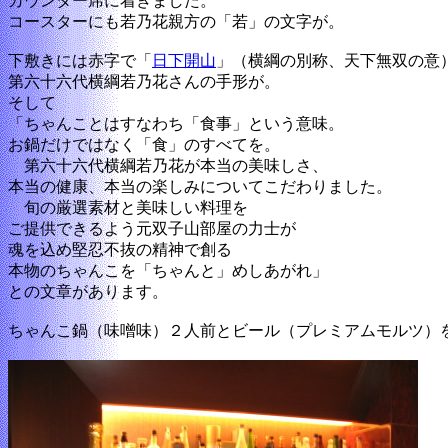
カウンター席に着きました。
コースターにも若乃花親方の「若」の文字が。
下敷きには赤字で「
日下開山
」（横綱の別称、天下無双の意
第六十六代横綱若乃花さんの手形が。
そして
「ちゃんことはすなわち「食事」という意味。
お鍋だけではなく「食」のすべてを。
第六十六代横綱若乃花が本当の美味しさ、
本当の健康、本当の楽しみについてこだわりました。
旬の厳選素材と美味しい料理を
ご提供できるよう元双子山部屋の力士が
魂を込め堅忍不抜の精神で創る
本物のちゃんこを「ちゃんと」めしあがれ」
との文章があります。
ちゃんこ鍋（味噌味）２人前とビール（プレミアムモルツ）