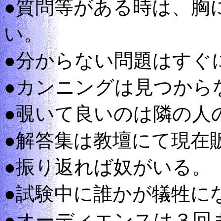
●質問等がある時は、胸
い。
●分からない問題はすぐ
●カンニングは見つから
●覗いて良いのは隣の人
●解答集は教壇にて現在
●振り返れば奴がいる。
●試験中に誰かが犠牲に
●オーディエンスは３回