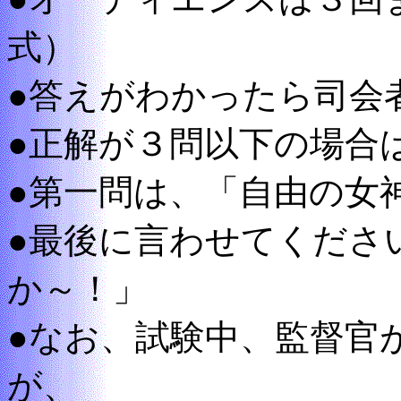
式）
●答えがわかったら司会
●正解が３問以下の場合
●第一問は、「自由の女
●最後に言わせてくださ
か～！」
●なお、試験中、監督官
が、