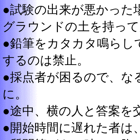
●試験の出来が悪かった
グラウンドの土を持って
●鉛筆をカタカタ鳴らし
するのは禁止。
●採点者が困るので、な
に。
●途中、横の人と答案を
●開始時間に遅れた者は