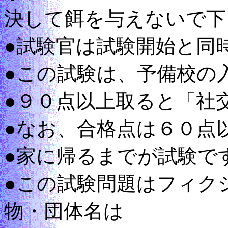
決して餌を与えないで下
●試験官は試験開始と同
●この試験は、予備校の
●９０点以上取ると「社
●なお、合格点は６０点
●家に帰るまでが試験で
●この試験問題はフィク
物・団体名は