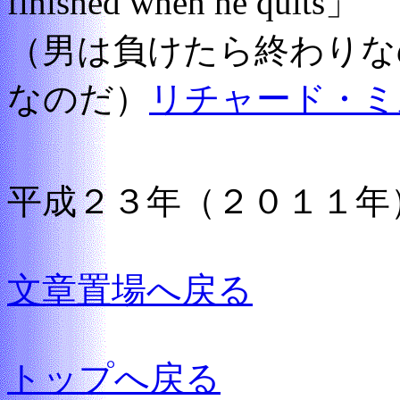
finished when he quits」
（男は負けたら終わりな
なのだ）
リチャード・ミ
平成２３年（２０１１年
文章置場へ戻る
トップへ戻る