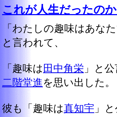
これが人生だったのか
「わたしの趣味はあなた
と言われて、
「趣味は
田中角栄
」と公
二階堂進
を思い出した。
彼も「趣味は
真知宇
」と